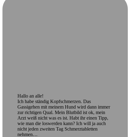
Hallo an alle!
Ich habe ständig Kopfschmerzen. Das
Gassigehen mit meinem Hund wird dann immer
zur richtigen Qual. Mein Blutbild ist ok, mein
Arzt weiß nicht was es ist. Habt ihr einen Tipp,
wie man die loswerden kann? Ich will ja auch
nicht jeden zweiten Tag Schmerztabletten
nehmen…