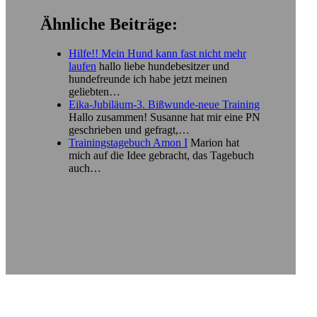
Ähnliche Beiträge:
Hilfe!! Mein Hund kann fast nicht mehr
laufen
hallo liebe hundebesitzer und
hundefreunde ich habe jetzt meinen
geliebten…
Eika-Jubiläum-3. Bißwunde-neue Training
Hallo zusammen! Susanne hat mir eine PN
geschrieben und gefragt,…
Trainingstagebuch Amon I
Marion hat
mich auf die Idee gebracht, das Tagebuch
auch…