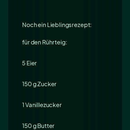
Noch ein Lieblingsrezept:
für den Rührteig:
5 Eier
150 g Zucker
1 Vanillezucker
150 g Butter