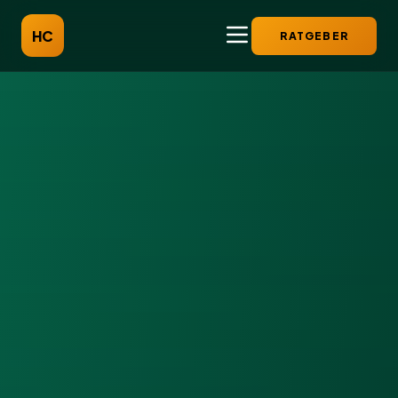
HC
RATGEBER