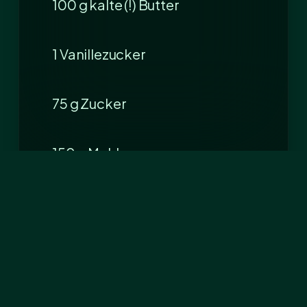
100 g kalte (!) Butter
1 Vanillezucker
75 g Zucker
150 g Mehl
und diese auf den Aprikosen
verteilen.
Im vorgeheizten Ofen bei 175 °
C 25-30 Minuten backen.