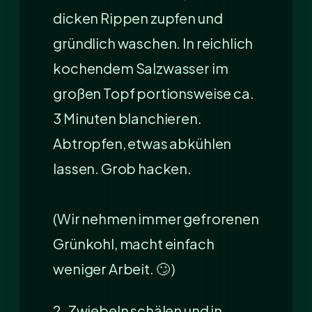
dicken Rippen zupfen und
gründlich waschen. In reichlich
kochendem Salzwasser im
großen Topf portionsweise ca.
3 Minuten blanchieren.
Abtropfen, etwas abkühlen
lassen. Grob hacken.
(Wir nehmen immer gefrorenen
Grünkohl, macht einfach
weniger Arbeit. 🙄 )
2. Zwiebeln schälen und in