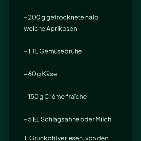
– 200 g getrocknete halb
weiche Aprikosen
– 1 TL Gemüsebrühe
– 60 g Käse
– 150 g Crème fraîche
– 5 EL Schlagsahne oder Milch
1. Grünkohl verlesen, von den