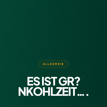
ALLGEMEIN
ES IST GR?
NKOHLZEIT….