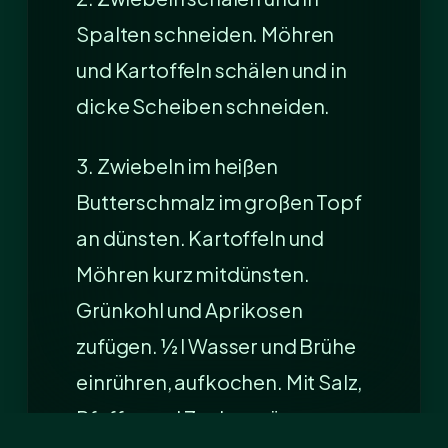
Spalten schneiden. Möhren
und Kartoffeln schälen und in
dicke Scheiben schneiden.
3. Zwiebeln im heißen
Butterschmalz im großen Topf
an dünsten. Kartoffeln und
Möhren kurz mitdünsten.
Grünkohl und Aprikosen
zufügen. ½ l Wasser und Brühe
einrühren, aufkochen. Mit Salz,
Pfeffer und Zucker würzen.