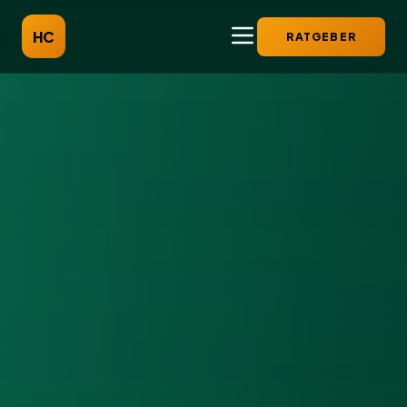
HC
RATGEBER