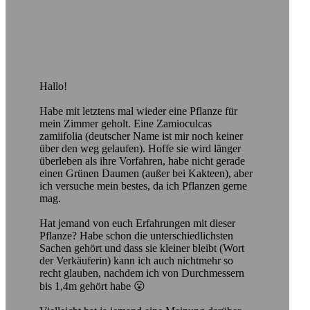
Hallo!
Habe mit letztens mal wieder eine Pflanze für
mein Zimmer geholt. Eine Zamioculcas
zamiifolia (deutscher Name ist mir noch keiner
über den weg gelaufen). Hoffe sie wird länger
überleben als ihre Vorfahren, habe nicht gerade
einen Grünen Daumen (außer bei Kakteen), aber
ich versuche mein bestes, da ich Pflanzen gerne
mag.
Hat jemand von euch Erfahrungen mit dieser
Pflanze? Habe schon die unterschiedlichsten
Sachen gehört und dass sie kleiner bleibt (Wort
der Verkäuferin) kann ich auch nichtmehr so
recht glauben, nachdem ich von Durchmessern
bis 1,4m gehört habe 😮