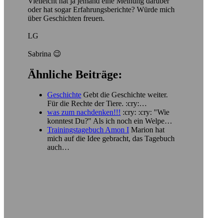
Vielleicht hat ja jemand eine Meinung darüber
oder hat sogar Erfahrungsberichte? Würde mich
über Geschichten freuen.
LG
Sabrina 😉
Ähnliche Beiträge:
Geschichte
Gebt die Geschichte weiter.
Für die Rechte der Tiere. :cry:…
was zum nachdenken!!!
:cry: :cry: "Wie
konntest Du?" Als ich noch ein Welpe…
Trainingstagebuch Amon I
Marion hat
mich auf die Idee gebracht, das Tagebuch
auch…