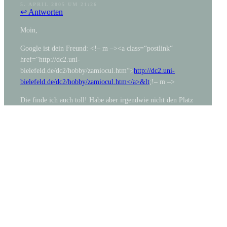
5. APRIL 2005 UM 21:26
↩ Antworten
Moin,
Google ist dein Freund: <!– m –><a class=“postlink“
href=“http://dc2.uni-
bielefeld.de/dc2/hobby/zamiocul.htm“>
http://dc2.uni-
bielefeld.de/dc2/hobby/zamiocul.htm</a>&lt
;!– m –>
Die finde ich auch toll! Habe aber irgendwie nicht den Platz
dafür. Bei uns ist es eher hexenkräutermäßig vollgerummelt
als dass wir Platz für Solitärpflanzen hätten. Hhm, sollte ich
mal am FensterbankStyling arbeiten? 😉
ANONYMOUS
7. APRIL 2005 UM 9:40