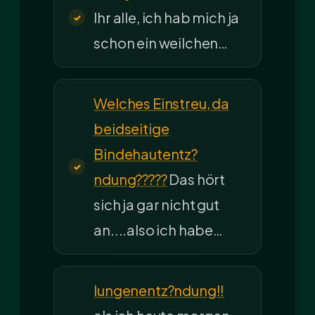
Ihr alle, ich hab mich ja
schon ein weilchen…
Welches Einstreu, da
beidseitige
Bindehautentz?
ndung?????
Das hört
sich ja gar nicht gut
an....also ich habe…
lungenentz?ndung!!