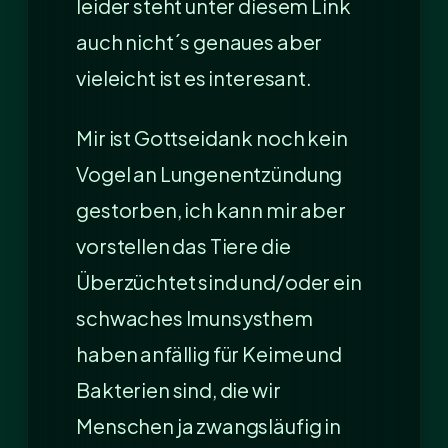
leider steht unter diesem Link
auch nicht´s genaues aber
vieleicht ist es interesant.
Mir ist Gottseidank noch kein
Vogel an Lungenentzündung
gestorben, ich kann mir aber
vorstellen das Tiere die
Überzüchtet sind und/oder ein
schwaches Imunsysthem
haben anfällig für Keime und
Bakterien sind, die wir
Menschen ja zwangsläufig in