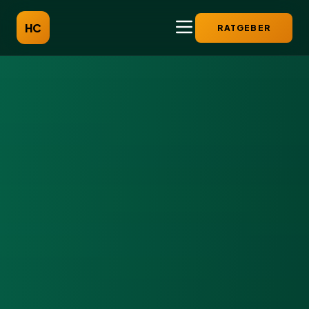
HC
RATGEBER