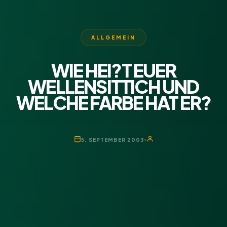
ALLGEMEIN
WIE HEI?T EUER
WELLENSITTICH UND
WELCHE FARBE HAT ER?
5. SEPTEMBER 2003