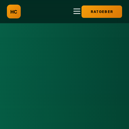
HC
RATGEBER