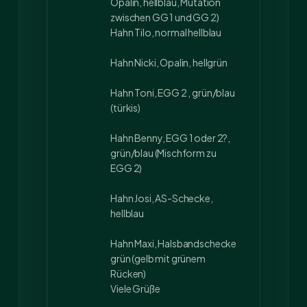
Opalin, hellblau, Mutation
zwischen GG 1 und GG 2)
Hahn Tilo, normal hellblau
Hahn Nicki, Opalin, hellgrün
Hahn Toni, EGG 2 , grün/blau
(türkis)
Hahn Benny, EGG 1 oder 2?,
grün/blau (Mischform zu
EGG 2)
Hahn Josi, AS-Schecke,
hellblau
Hahn Maxi, Halsbandschecke
grün (gelb mit grünem
Rücken)
Viele Grüße