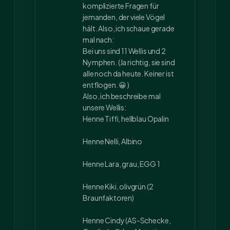
komplizierte Fragen für
jemanden, der viele Vögel
hält. Also, ich schaue gerade
mal nach:
Bei uns sind 11 Wellis und 2
Nymphen. (Ja richtig, sie sind
alle noch da heute. Keiner ist
entflogen. 😀 )
Also, ich beschreibe mal
unsere Wellis:
Henne Tiffi, hellblau Opalin
Henne Nelli, Albino
Henne Lara, grau, EGG 1
Henne Kiki, olivgrün (2
Braunfaktoren)
Henne Cindy (AS-Schecke,