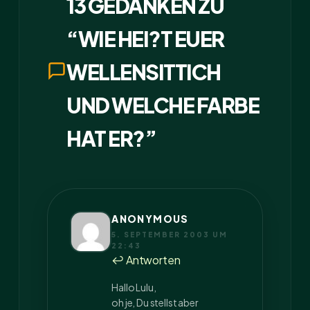
13 GEDANKEN ZU
“WIE HEI?T EUER
WELLENSITTICH
UND WELCHE FARBE
HAT ER?”
ANONYMOUS
5. SEPTEMBER 2003 UM
22:43
↩ Antworten
Hallo Lulu,
oh je, Du stellst aber