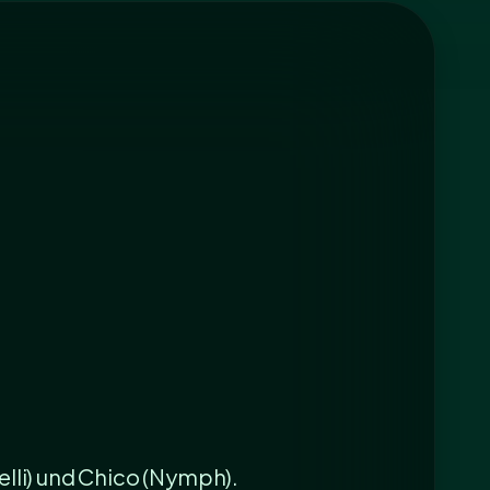
elli) und Chico (Nymph).