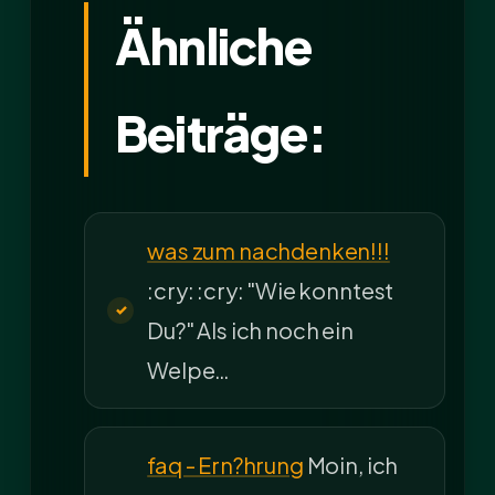
Ähnliche
Beiträge:
was zum nachdenken!!!
:cry: :cry: "Wie konntest
Du?" Als ich noch ein
Welpe…
faq - Ern?hrung
Moin, ich