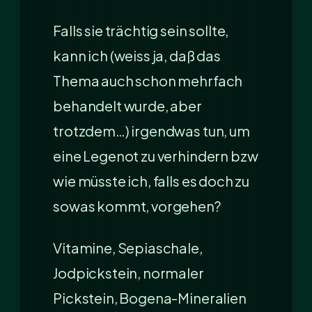
Falls sie trächtig sein sollte,
kann ich (weiss ja, daß das
Thema auch schon mehrfach
behandelt wurde, aber
trotzdem…) irgendwas tun, um
eine Legenot zu verhindern bzw
wie müsste ich, falls es doch zu
sowas kommt, vorgehen?
Vitamine, Sepiaschale,
Jodpickstein, normaler
Pickstein, Bogena-Mineralien