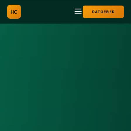
HC
RATGEBER