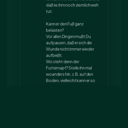
daß es ihm noch ziemlich weh
tut.
Kann er den Fuß ganz
belasten?
Vor allen Dingen mußt Du
aufpassen, daß er sich die
Wunde nicht immer wieder
aufbeißt.
Wo steht denn der
Futternapf? Stelle ihn mal
woanders hin, z.B. auf den
Boden, vielleicht kann er so
besser fressen!
Gute Besserung für den
Kleinen!