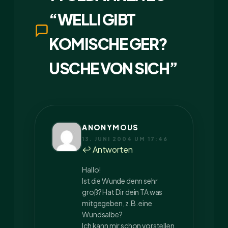
“WELLI GIBT
KOMISCHE GER?
USCHE VON SICH”
ANONYMOUS
13. JUNI 2004 UM 17:46
↩ Antworten
Hallo!
Ist die Wunde denn sehr
groß? Hat Dir dein TA was
mitgegeben, z.B. eine
Wundsalbe?
Ich kann mir schon vorstellen,