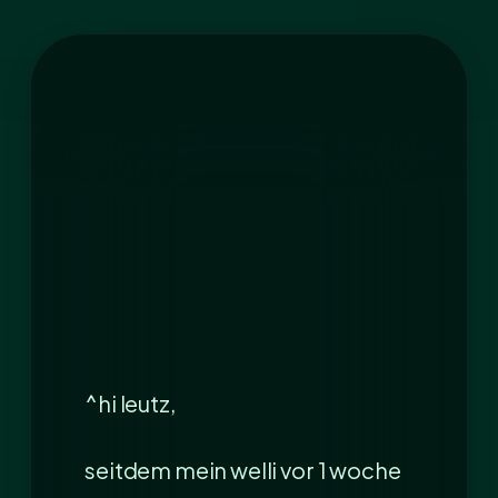
^hi leutz,
seitdem mein welli vor 1 woche