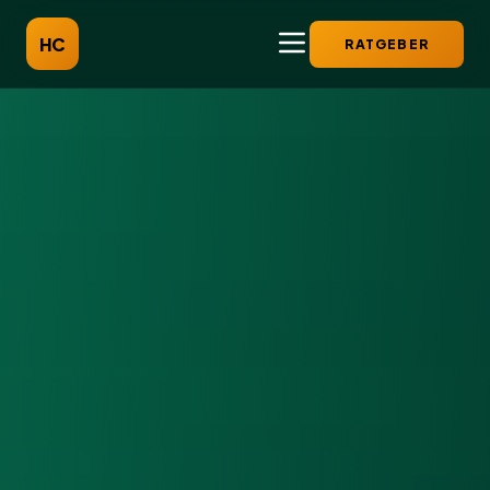
HC
RATGEBER