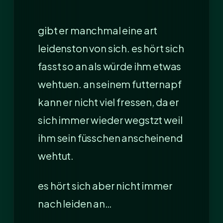
gibt er manchmal eine art
leidenston von sich. es hört sich
fasst so an als würde ihm etwas
wehtuen. an seinem futternapf
kann er nicht viel fressen, da er
sich immer wieder wegstzt weil
ihm sein füsschen anscheinend
wehtut.
es hört sich aber nicht immer
nach leiden an…