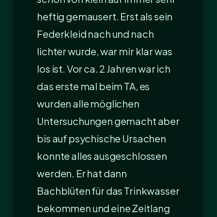
heftig gemausert. Erst als sein
Federkleid nach und nach
lichter wurde, war mir klar was
los ist. Vor ca. 2 Jahren war ich
das erste mal beim TA, es
wurden alle möglichen
Untersuchungen gemacht aber
bis auf psychische Ursachen
konnte alles ausgeschlossen
werden. Er hat dann
Bachblüten für das Trinkwasser
bekommen und eine Zeitlang