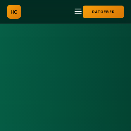
HC
RATGEBER