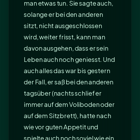
man etwas tun. Sie sagte auch,
solange er bei den anderen
sitzt, nicht ausgeschlossen
wird, weiter frisst, kann man
davon ausgehen, dass er sein
Leben auch noch geniesst. Und
auch alles das war bis gestern
der Fall, er saß bei den anderen
tagsüber (nachts schlief er
immer auf dem Voliboden oder
auf dem Sitzbrett), hatte nach
wie vor guten Appetit und
spielte auch noch soviel wie ein