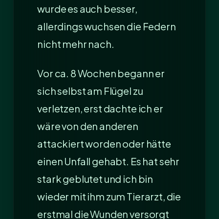
wurde es auch besser,
allerdings wuchsen die Federn
nicht mehr nach.
Vor ca. 8 Wochen begann er
sich selbst am Flügel zu
verletzen, erst dachte ich er
wäre von den anderen
attackiert worden oder hätte
einen Unfall gehabt. Es hat sehr
stark geblutet und ich bin
wieder mit ihm zum Tierarzt, die
erstmal die Wunden versorgt