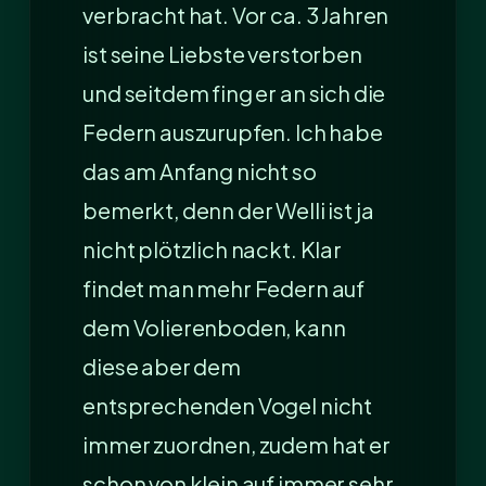
verbracht hat. Vor ca. 3 Jahren
ist seine Liebste verstorben
und seitdem fing er an sich die
Federn auszurupfen. Ich habe
das am Anfang nicht so
bemerkt, denn der Welli ist ja
nicht plötzlich nackt. Klar
findet man mehr Federn auf
dem Volierenboden, kann
diese aber dem
entsprechenden Vogel nicht
immer zuordnen, zudem hat er
schon von klein auf immer sehr