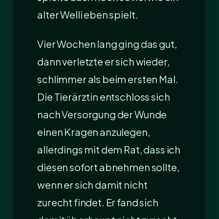
alter Welli eben spielt.
Vier Wochen lang ging das gut,
dann verletzte er sich wieder,
schlimmer als beim ersten Mal.
Die Tierärztin entschloss sich
nach Versorgung der Wunde
einen Kragen anzulegen,
allerdings mit dem Rat, dass ich
diesen sofort abnehmen sollte,
wenn er sich damit nicht
zurecht findet. Er fand sich