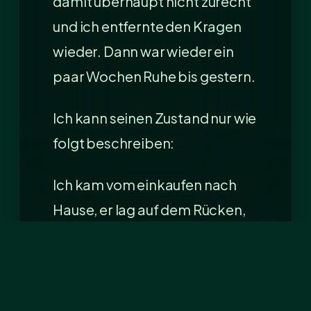
damit überhaupt nicht zurecht
und ich entfernte den Kragen
wieder. Dann war wieder ein
paar Wochen Ruhe bis gestern.
Ich kann seinen Zustand nur wie
folgt beschreiben:
Ich kam vom einkaufen nach
Hause, er lag auf dem Rücken,
hatte nicht die Kraft
aufzustehen oder sich zu
drehen. Ich habe ihn dann
rausgenommen (wie gesagt er