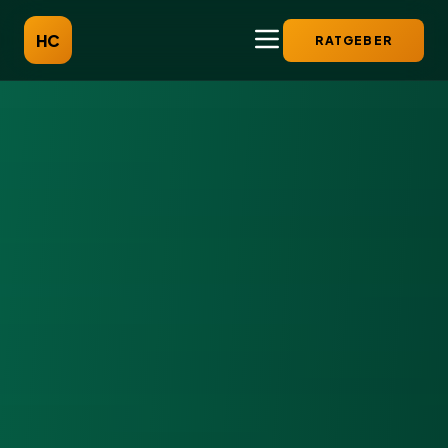
HC
RATGEBER