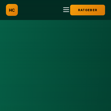
HC
RATGEBER