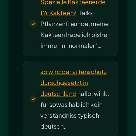
Spezielle Kakteenerde
f?r Kakteen?
Hallo,
Pflanzenfreunde, meine
Kakteen habe ich bisher
immer in "normaler"…
so wird der artenschutz
durschgesetzt in
deutschland
hallo :wink:
für sowas hab ich kein
verständniss typisch
deutsch…