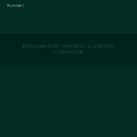
Kontakt
© 2026 HAUSTIER-CENTER.DE. ALLE RECHTE
VORBEHALTEN.