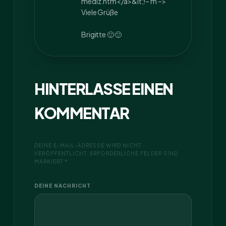
mediz.htm</a>&lt
;!– m –>
Viele Grüße
Brigitte 🙂 🙂
HINTERLASSE EINEN
KOMMENTAR
DEINE E-MAIL-ADRESSE WIRD NICHT
VERÖFFENTLICHT. ERFORDERLICHE FELDER SIND
MARKIERT *
DEINE NACHRICHT