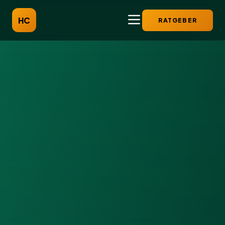
HC
RATGEBER