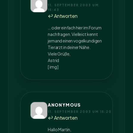
11. SEPTEMBER 2003 UM
15:43
↩ Antworten
… oder einfach hier im Forum
nachfragen. Vielleict kennt
jemand einen vogelkundigen
Tierarzt in deiner Nähe.
Viele Grüße,
Astrid
[ img ]
ANONYMOUS
11. SEPTEMBER 2003 UM 15:20
↩ Antworten
Hallo Martin,