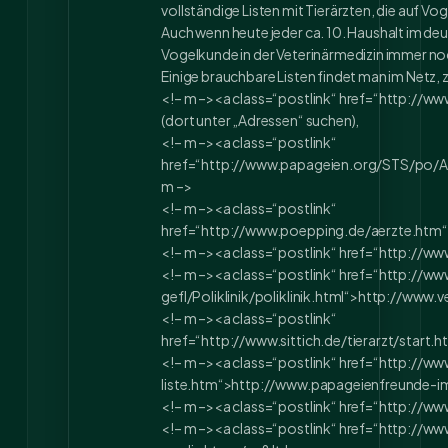
vollständige Listen mit Tierärzten, die auf Vog
Auch wenn heute jeder ca. 10. Haushalt im deu
Vogelkunde in der Veterinärmedizin immer noc
Einige brauchbare Listen findet man im Netz, z.
<!– m –><a class=“postlink“ href=“http://ww
(dort unter „Adressen“ suchen),
<!– m –><a class=“postlink“
href=“http://www.papageien.org/STS/po/A
m –>
<!– m –><a class=“postlink“
href=“http://www.poepping.de/aerzte.htm
<!– m –><a class=“postlink“ href=“http://w
<!– m –><a class=“postlink“ href=“http://w
gefl/Poliklinik/poliklinik.html“>
http://www.v
<!– m –><a class=“postlink“
href=“http://www.sittich.de/tierarzt/start.h
<!– m –><a class=“postlink“ href=“http://
liste.htm“>
http://www.papageienfreunde-im
<!– m –><a class=“postlink“ href=“http://w
<!– m –><a class=“postlink“ href=“http://w