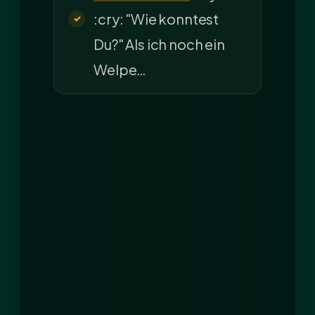
:cry: "Wie konntest
Du?" Als ich noch ein
Welpe…