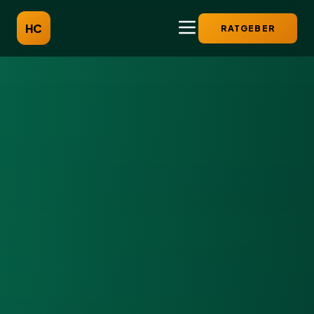
HC
RATGEBER