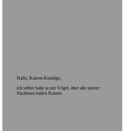
Hallo, Katzen-Kundige,
ich selber halte ja nur Vögel, aber alle unsere
Nachbarn halten Katzen.