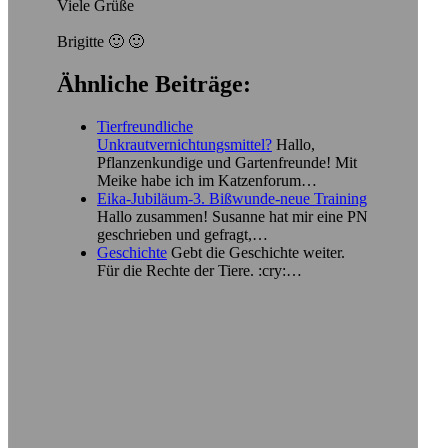
Viele Grüße
Brigitte 🙂 🙂
Ähnliche Beiträge:
Tierfreundliche
Unkrautvernichtungsmittel?
Hallo,
Pflanzenkundige und Gartenfreunde! Mit
Meike habe ich im Katzenforum…
Eika-Jubiläum-3. Bißwunde-neue Training
Hallo zusammen! Susanne hat mir eine PN
geschrieben und gefragt,…
Geschichte
Gebt die Geschichte weiter.
Für die Rechte der Tiere. :cry:…