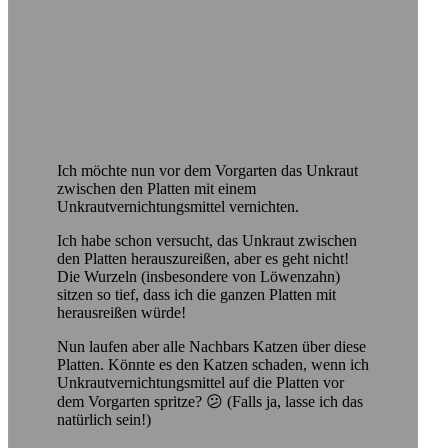
Ich möchte nun vor dem Vorgarten das Unkraut
zwischen den Platten mit einem
Unkrautvernichtungsmittel vernichten.
Ich habe schon versucht, das Unkraut zwischen
den Platten herauszureißen, aber es geht nicht!
Die Wurzeln (insbesondere von Löwenzahn)
sitzen so tief, dass ich die ganzen Platten mit
herausreißen würde!
Nun laufen aber alle Nachbars Katzen über diese
Platten. Könnte es den Katzen schaden, wenn ich
Unkrautvernichtungsmittel auf die Platten vor
dem Vorgarten spritze? 😕 (Falls ja, lasse ich das
natürlich sein!)