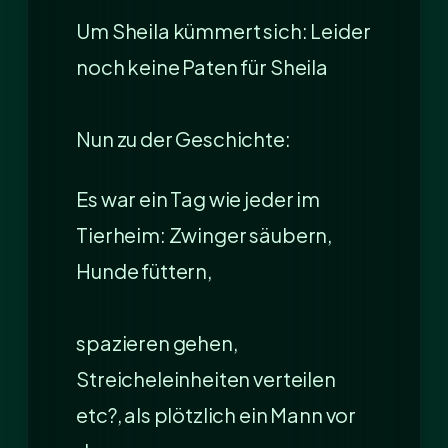
Um Sheila kümmert sich: Leider
noch keine Paten für Sheila
Nun zu der Geschichte:
Es war ein Tag wie jeder im
Tierheim: Zwinger säubern,
Hunde füttern,
spazieren gehen,
Streicheleinheiten verteilen
etc?, als plötzlich ein Mann vor