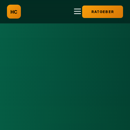
HC
RATGEBER