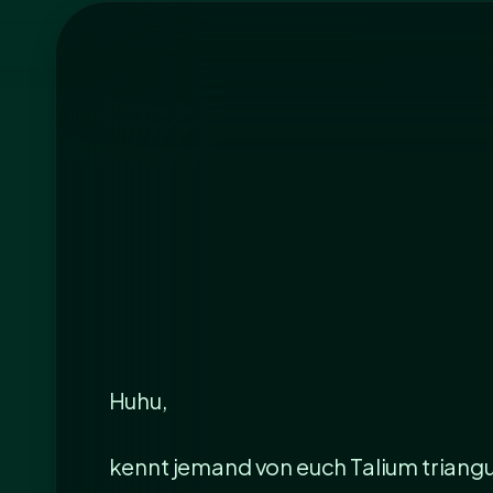
Huhu,
kennt jemand von euch Talium triangul