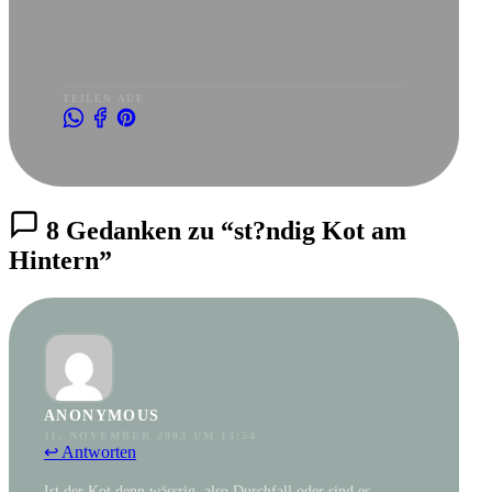
TEILEN AUF
8 Gedanken zu “st?ndig Kot am
Hintern”
ANONYMOUS
11. NOVEMBER 2003 UM 13:54
↩ Antworten
Ist der Kot denn wässrig, also Durchfall oder sind es