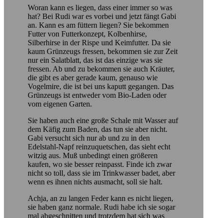
Woran kann es liegen, dass einer immer so was
hat? Bei Rudi war es vorbei und jetzt fängt Gabi
an. Kann es am füttern liegen? Sie bekommen
Futter von Futterkonzept, Kolbenhirse,
Silberhirse in der Rispe und Keimfutter. Da sie
kaum Grünzeugs fressen, bekommen sie zur Zeit
nur ein Salatblatt, das ist das einzige was sie
fressen. Ab und zu bekommen sie auch Kräuter,
die gibt es aber gerade kaum, genauso wie
Vogelmire, die ist bei uns kaputt gegangen. Das
Grünzeugs ist entweder vom Bio-Laden oder
vom eigenen Garten.
Sie haben auch eine große Schale mit Wasser auf
dem Käfig zum Baden, das tun sie aber nicht.
Gabi versucht sich nur ab und zu in den
Edelstahl-Napf reinzuquetschen, das sieht echt
witzig aus. Muß unbedingt einen größeren
kaufen, wo sie besser reinpasst. Finde ich zwar
nicht so toll, dass sie im Trinkwasser badet, aber
wenn es ihnen nichts ausmacht, soll sie halt.
Achja, an zu langen Feder kann es nicht liegen,
sie haben ganz normale. Rudi habe ich sie sogar
mal abgeschnitten und trotzdem hat sich was