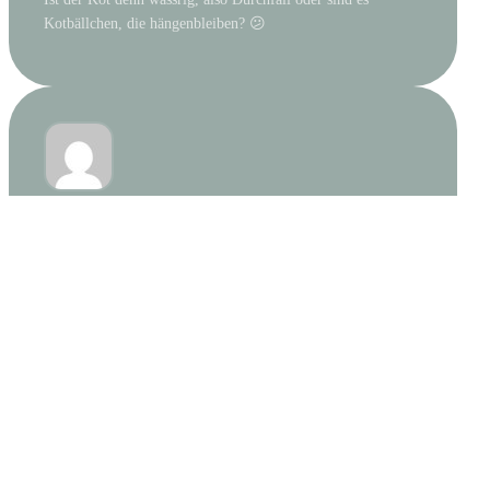
Kotbällchen, die hängenbleiben? 😕
ANONYMOUS
11. NOVEMBER 2003 UM 14:09
↩ Antworten
Hallo Bettina,
schwierige Frage!
Bevor ich Deinen letzten Satz gelesen habe, hatte ich
zunächst an zu lange Federn im Kloakenbereich gedacht.
Wie sieht der Kot, den die Vögel am Boden absetzen, denn
aus? Sind Farbe und Beschaffenheit des Kotes normal?
Kleben nur kleine Kotbällchen an den Federn, oder ist die