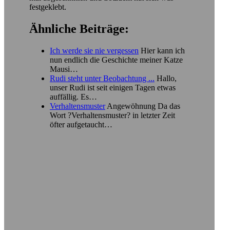
festgeklebt.
Ähnliche Beiträge:
Ich werde sie nie vergessen
Hier kann ich
nun endlich die Geschichte meiner Katze
Mausi…
Rudi steht unter Beobachtung ...
Hallo,
unser Rudi ist seit einigen Tagen etwas
auffällig. Es…
Verhaltensmuster
Angewöhnung Da das
Wort ?Verhaltensmuster? in letzter Zeit
öfter aufgetaucht…