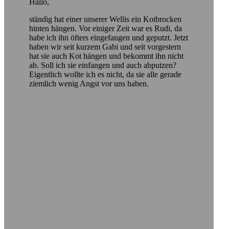
Hallo,
ständig hat einer unserer Wellis ein Kotbrocken
hinten hängen. Vor einiger Zeit war es Rudi, da
habe ich ihn öfters eingefangen und geputzt. Jetzt
haben wir seit kurzem Gabi und seit vorgestern
hat sie auch Kot hängen und bekommt ihn nicht
ab. Soll ich sie einfangen und auch abputzen?
Eigentlich wollte ich es nicht, da sie alle gerade
ziemlich wenig Angst vor uns haben.