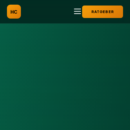
HC
RATGEBER