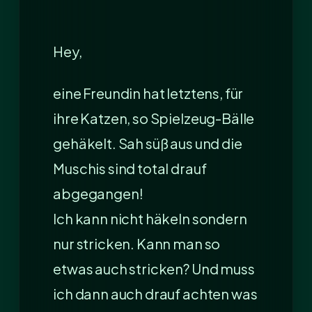
Hey,
eine Freundin hat letztens, für
ihre Katzen, so Spielzeug-Bälle
gehäkelt. Sah süß aus und die
Muschis sind total drauf
abgegangen!
Ich kann nicht häkeln sondern
nur stricken. Kann man so
etwas auch stricken? Und muss
ich dann auch drauf achten was