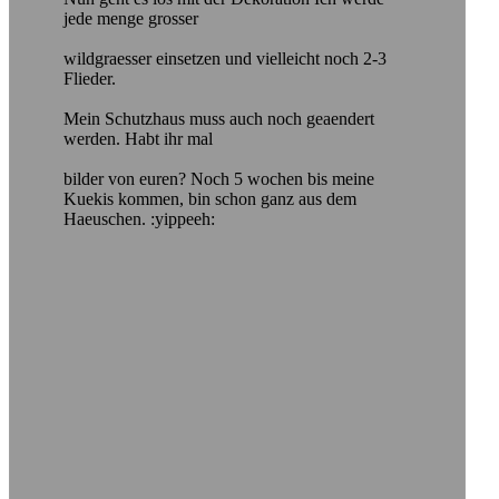
jede menge grosser
wildgraesser einsetzen und vielleicht noch 2-3
Flieder.
Mein Schutzhaus muss auch noch geaendert
werden. Habt ihr mal
bilder von euren? Noch 5 wochen bis meine
Kuekis kommen, bin schon ganz aus dem
Haeuschen. :yippeeh: