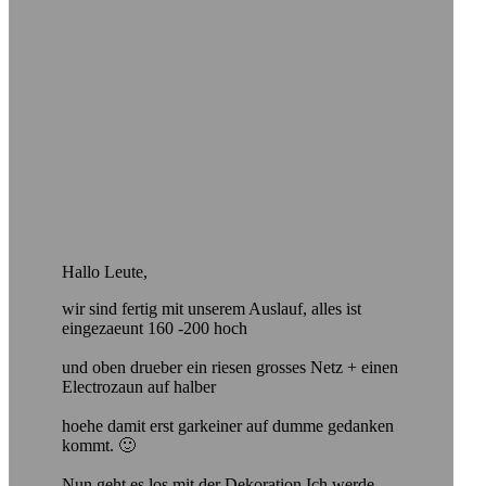
Hallo Leute,
wir sind fertig mit unserem Auslauf, alles ist
eingezaeunt 160 -200 hoch
und oben drueber ein riesen grosses Netz + einen
Electrozaun auf halber
hoehe damit erst garkeiner auf dumme gedanken
kommt. 🙂
Nun geht es los mit der Dekoration Ich werde