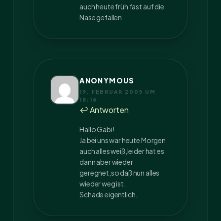
auch heute früh fast auf die
Nase gefallen.
ANONYMOUS
19. FEBRUAR 2005 UM
18:16
↩ Antworten
Hallo Gabi!
Ja bei uns war heute Morgen
auch alles weiß,leider hat es
dann aber wieder
geregnet,so daß nun alles
wieder weg ist.
Schade eigentlich.