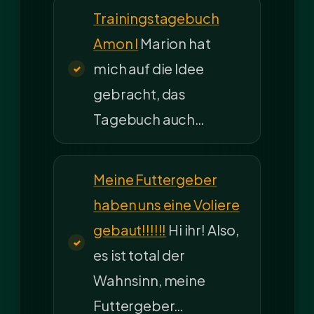
Trainingstagebuch
Amon I
Marion hat
mich auf die Idee
gebracht, das
Tagebuch auch…
Meine Futtergeber
haben uns eine Voliere
gebaut!!!!!!
Hi ihr! Also,
es ist total der
Wahnsinn, meine
Futtergeber…