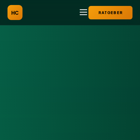
HC
RATGEBER