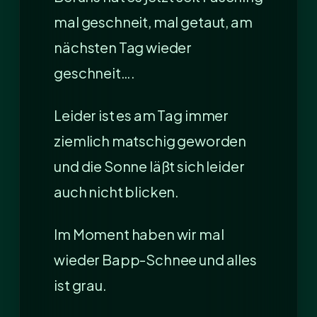
mal geschneit, mal getaut, am
nächsten Tag wieder
geschneit….
Leider ist es am Tag immer
ziemlich matschig geworden
und die Sonne läßt sich leider
auch nicht blicken.
Im Moment haben wir mal
wieder Bapp-Schnee und alles
ist grau.