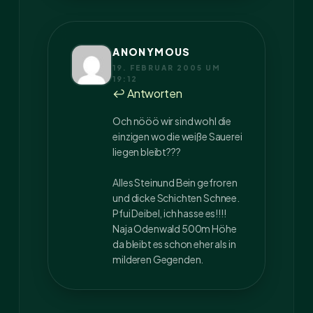
ANONYMOUS
19. FEBRUAR 2005 UM
19:12
↩ Antworten
Och nööö wir sind wohl die
einzigen wo die weiße Sauerei
liegen bleibt???
Alles Steinund Bein gefroren
und dicke Schichten Schnee.
Pfui Deibel, ich hasse es!!!!
Naja Odenwald 500m Höhe
da bleibt es schon eher als in
milderen Gegenden.