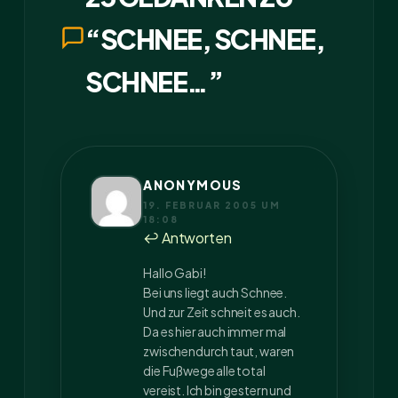
“SCHNEE, SCHNEE,
SCHNEE…”
ANONYMOUS
19. FEBRUAR 2005 UM
18:08
↩ Antworten
Hallo Gabi!
Bei uns liegt auch Schnee.
Und zur Zeit schneit es auch.
Da es hier auch immer mal
zwischendurch taut, waren
die Fußwege alle total
vereist. Ich bin gestern und