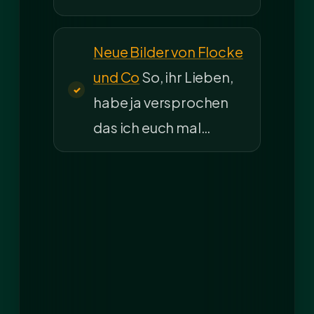
Neue Bilder von Flocke
und Co
So, ihr Lieben,
habe ja versprochen
das ich euch mal…