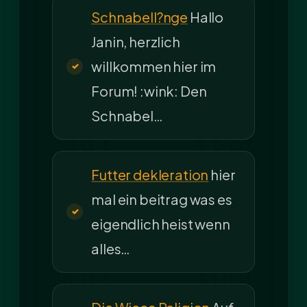
Schnabell?nge
Hallo
Janin, herzlich
willkommen hier im
Forum! :wink: Den
Schnabel…
Futter dekleration
hier
mal ein beitrag was es
eigendlich heist wenn
alles…