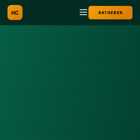
HC
RATGEBER