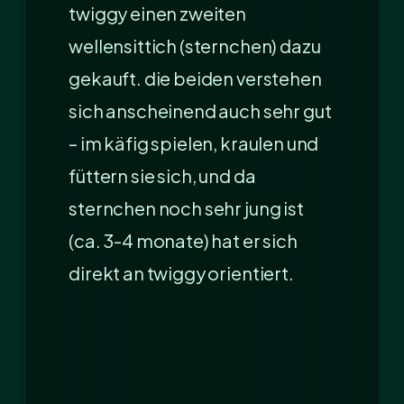
twiggy einen zweiten
wellensittich (sternchen) dazu
gekauft. die beiden verstehen
sich anscheinend auch sehr gut
– im käfig spielen, kraulen und
füttern sie sich, und da
sternchen noch sehr jung ist
(ca. 3-4 monate) hat er sich
direkt an twiggy orientiert.