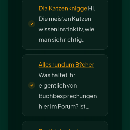
Dia Katzenknigge
Hi.
Die meisten Katzen
wissen instinktiv, wie
man sich richtig…
Alles rund um B?cher
Was haltet ihr
eigentlich von
Buchbesprechungen
hier im Forum? Ist…