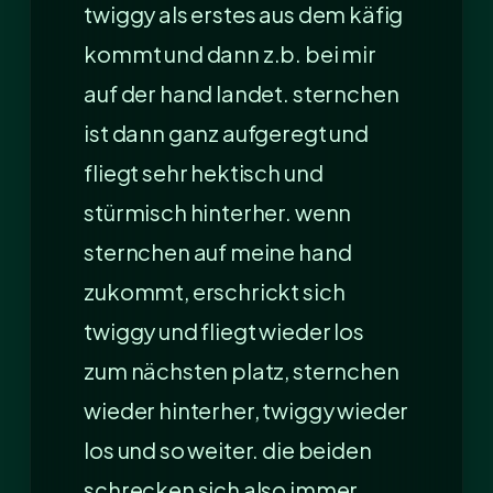
twiggy als erstes aus dem käfig
kommt und dann z.b. bei mir
auf der hand landet. sternchen
ist dann ganz aufgeregt und
fliegt sehr hektisch und
stürmisch hinterher. wenn
sternchen auf meine hand
zukommt, erschrickt sich
twiggy und fliegt wieder los
zum nächsten platz, sternchen
wieder hinterher, twiggy wieder
los und so weiter. die beiden
schrecken sich also immer