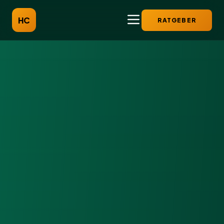
HC
RATGEBER