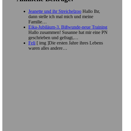
Jeanette und ihr Streichelzoo
Hallo Ihr,
dann stelle ich mal mich und meine
Familie…
Eika-Jubiläum-3. Bißwunde-neue Training
Hallo zusammen! Susanne hat mir eine PN
geschrieben und gefragt,…
Feli
[ img ]Die ersten Jahre ihres Lebens
waren alles andere…