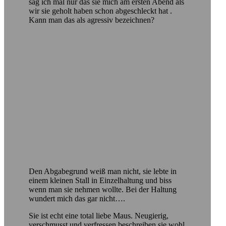
sag ich mal nur das sie mich am ersten Abend als
wir sie geholt haben schon abgeschleckt hat .
Kann man das als agressiv bezeichnen?
Den Abgabegrund weiß man nicht, sie lebte in
einem kleinen Stall in Einzelhaltung und biss
wenn man sie nehmen wollte. Bei der Haltung
wundert mich das gar nicht….
Sie ist echt eine total liebe Maus. Neugierig,
verschmusst und verfressen beschreiben sie wohl