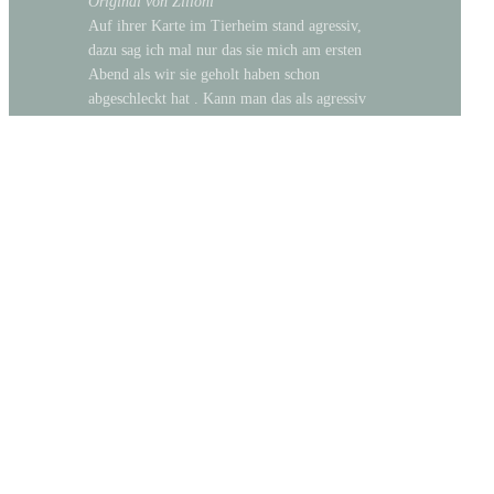
Original von Zilloni
Auf ihrer Karte im Tierheim stand agressiv,
dazu sag ich mal nur das sie mich am ersten
Abend als wir sie geholt haben schon
abgeschleckt hat . Kann man das als agressiv
bezeichnen?
Ich würde sagen, dass sie schon mal probiert hat wie du
schmeckst. Sie muss ja vorher wissen, mit welchen
Gewürzen du zusammen passt. 😉
ANONYMOUS
7. NOVEMBER 2006 UM 21:20
↩ Antworten
Hallo Moni,