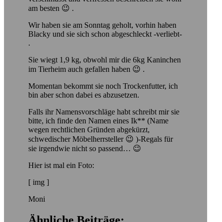
am besten 😉 .
Wir haben sie am Sonntag geholt, vorhin haben
Blacky und sie sich schon abgeschleckt -verliebt-
.
Sie wiegt 1,9 kg, obwohl mir die 6kg Kaninchen
im Tierheim auch gefallen haben 😉 .
Momentan bekommt sie noch Trockenfutter, ich
bin aber schon dabei es abzusetzen.
Falls ihr Namensvorschläge habt schreibt mir sie
bitte, ich finde den Namen eines Ik** (Name
wegen rechtlichen Gründen abgekürzt,
schwedischer Möbelherrsteller 😉 )-Regals für
sie irgendwie nicht so passend… 😉
Hier ist mal ein Foto:
[ img ]
Moni
Ähnliche Beiträge: