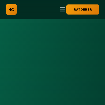
HC
RATGEBER