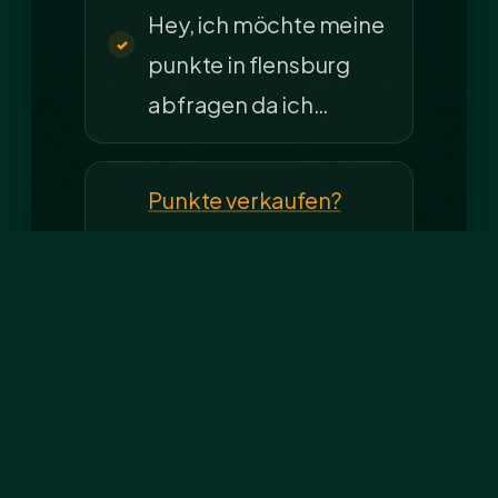
Hey, ich möchte meine
punkte in flensburg
abfragen da ich…
Punkte verkaufen?
Leute sowas gibt es
wirklich:
https://www.punkte-
flensburg.de/punkte-
verkaufen/ :D Wer
kommt auf…