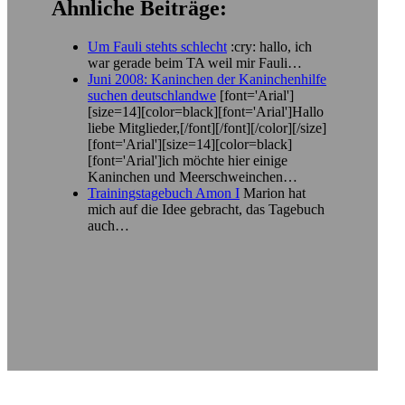
Ähnliche Beiträge:
Um Fauli stehts schlecht
:cry: hallo, ich
war gerade beim TA weil mir Fauli…
Juni 2008: Kaninchen der Kaninchenhilfe
suchen deutschlandwe
[font='Arial']
[size=14][color=black][font='Arial']Hallo
liebe Mitglieder,[/font][/font][/color][/size]
[font='Arial'][size=14][color=black]
[font='Arial']ich möchte hier einige
Kaninchen und Meerschweinchen…
Trainingstagebuch Amon I
Marion hat
mich auf die Idee gebracht, das Tagebuch
auch…