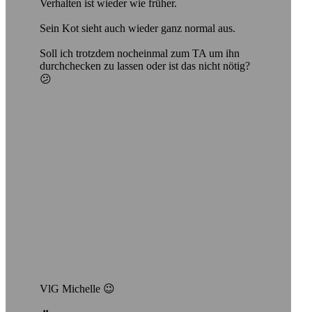
Verhalten ist wieder wie früher.
Sein Kot sieht auch wieder ganz normal aus.
Soll ich trotzdem nocheinmal zum TA um ihn
durchchecken zu lassen oder ist das nicht nötig?
😕
VlG Michelle 😉