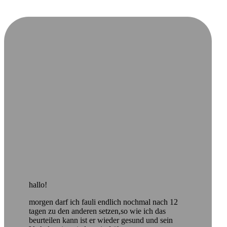
hallo!
morgen darf ich fauli endlich nochmal nach 12
tagen zu den anderen setzen,so wie ich das
beurteilen kann ist er wieder gesund und sein