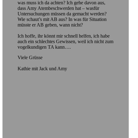
was muss ich da achten? Ich gehe davon aus,
dass Amy Atembeschwerden hat – wasfür
Untersuchungen müssen da gemacht werden?
Wie schaut’s mit AB aus? In was für Situation
müsste er AB geben, wann nicht?
Ich hoffe, ihr könnt mir schnell helfen, ich habe
auch ein schlechtes Gewissen, weil ich nicht zum
vogelkundigen TA kann….
Viele Grüsse
Kathie mit Jack und Amy