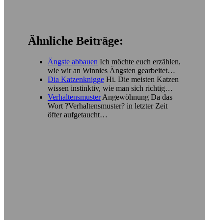
Ähnliche Beiträge:
Ängste abbauen
Ich möchte euch erzählen,
wie wir an Winnies Ängsten gearbeitet…
Dia Katzenknigge
Hi. Die meisten Katzen
wissen instinktiv, wie man sich richtig…
Verhaltensmuster
Angewöhnung Da das
Wort ?Verhaltensmuster? in letzter Zeit
öfter aufgetaucht…