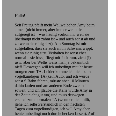
Hallo!
Seit Freitag pfeift mein Wellweibchen Amy beim
atmen (nicht immer, aber immer wenn sie
aufgeregt ist – was häufig vorkommt, weil sie
überhaupt nicht zahm ist – und auch sonst ab und
zu wenn sie ruhig sitzt). Am Sonntag ist mir
aufgefallen, dass sie auch mitm Schwanz wippt,
wenn sie ruhig sitzt. Verhalten ist sonst eher
normal – sie frisst, fliegt mit Jack rum, zickt (!)
usw, aber bei Wellis weiss man ja bekanntlich
nie!! Deswegen will ich unbedingt mit ihr heute
morgen zum TA. Leider komme ich nicht zum
vogelkundigen TA (kein Auto, und ich würde
sonst S Bahn fahren, müsste aber 10 Minuten
dahin laufen und am anderen Ende zweimal
soweit, und ich glaube die Kälte würde Amy in
der Zeit nicht gut tun) und muss deswegen
erstmal zum normalen TA (wenn er nicht hilft,
gehe ich selbstverständlich in den nächsten
Tagen zum vogelkundigen, ich will Amy aber
heute unbedingt noch durchchecken lassen). Auf