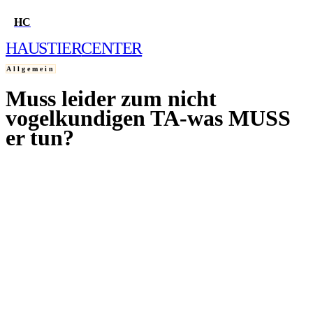
HC
HAUSTIER
CENTER
Allgemein
Muss leider zum nicht
HOME
vogelkundigen TA-was MUSS
er tun?
FRAGE STELLEN
14. DEZEMBER 2004
QUIZ
WELCHES HAUSTIER PASST ZU MIR?
WELCHER HUND PASST ZU MIR?
WELCHE KATZE PASST ZU MIR?