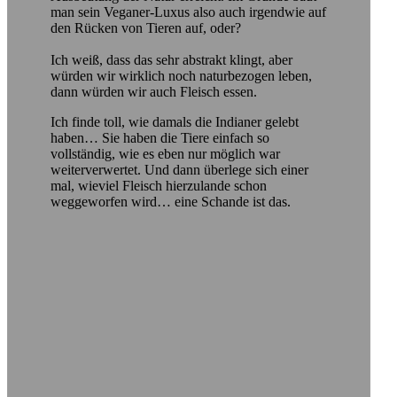
man sein Veganer-Luxus also auch irgendwie auf
den Rücken von Tieren auf, oder?
Ich weiß, dass das sehr abstrakt klingt, aber
würden wir wirklich noch naturbezogen leben,
dann würden wir auch Fleisch essen.
Ich finde toll, wie damals die Indianer gelebt
haben… Sie haben die Tiere einfach so
vollständig, wie es eben nur möglich war
weiterverwertet. Und dann überlege sich einer
mal, wieviel Fleisch hierzulande schon
weggeworfen wird… eine Schande ist das.