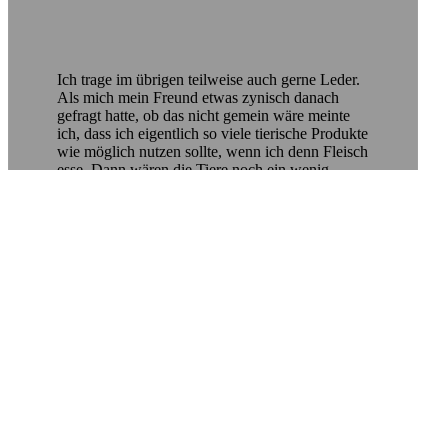
Ich trage im übrigen teilweise auch gerne Leder.
Als mich mein Freund etwas zynisch danach
gefragt hatte, ob das nicht gemein wäre meinte
ich, dass ich eigentlich so viele tierische Produkte
wie möglich nutzen sollte, wenn ich denn Fleisch
esse. Dann wären die Tiere noch ein wenig
sinnvoller gestorben.
Grüße
Kotori
Ähnliche Beiträge:
Fertigfutter Bericht
Folgenden Text
möchte ich euch nicht vorenthalten. Er
wurde in…
Fertigfutter Bericht
Folgenden Text
möchte ich euch nicht vorenthalten. Er
wurde in…