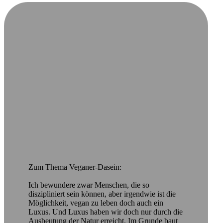
Zum Thema Veganer-Dasein:
Ich bewundere zwar Menschen, die so
diszipliniert sein können, aber irgendwie ist die
Möglichkeit, vegan zu leben doch auch ein
Luxus. Und Luxus haben wir doch nur durch die
Ausbeutung der Natur erreicht. Im Grunde baut