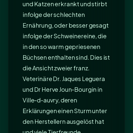
und Katzen erkrankt und stirbt
infolge der schlechten
Ernährung, oder besser gesagt
infolge der Schweinereine, die
in den so warm gepriesenen
Büchsen enthalten sind. Dies ist
die Ansicht zweier franz.
Veterinäre Dr. Jaques Leguera
und Dr Herve Joun-Bourgin in
Ville-d-auvry, deren
Erklärungen einen Sturm unter
den Herstellern ausgelöst hat
und viele Tierfreunde