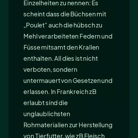
Einzelheiten zu nennen: Es
scheint dass die Büchsen mit
„Poulet“ auch die hübsch zu
Mehl verarbeiteten Federn und
Füsse mitsamt den Krallen
enthalten. All dies ist nicht
verboten, sondern
untermauert von Gesetzen und
erlassen. In Frankreich zB
erlaubt sind die
unglaublichsten
Rohmaterialien zur Herstellung
von Tierfutter, wie zB Fleisch