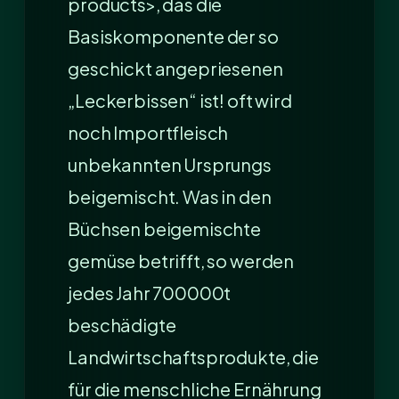
products>, das die
Basiskomponente der so
geschickt angepriesenen
„Leckerbissen“ ist! oft wird
noch Importfleisch
unbekannten Ursprungs
beigemischt. Was in den
Büchsen beigemischte
gemüse betrifft, so werden
jedes Jahr 700000t
beschädigte
Landwirtschaftsprodukte, die
für die menschliche Ernährung