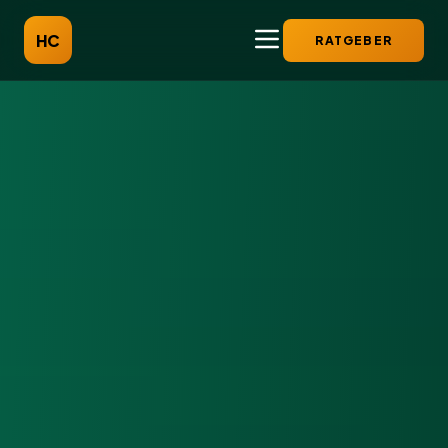
HC
RATGEBER