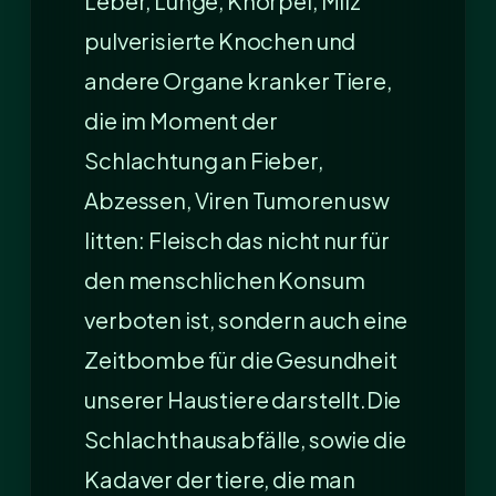
Leber, Lunge, Knorpel, Milz
pulverisierte Knochen und
andere Organe kranker Tiere,
die im Moment der
Schlachtung an Fieber,
Abzessen, Viren Tumoren usw
litten: Fleisch das nicht nur für
den menschlichen Konsum
verboten ist, sondern auch eine
Zeitbombe für die Gesundheit
unserer Haustiere darstellt.Die
Schlachthausabfälle, sowie die
Kadaver der tiere, die man