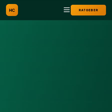
HC
RATGEBER