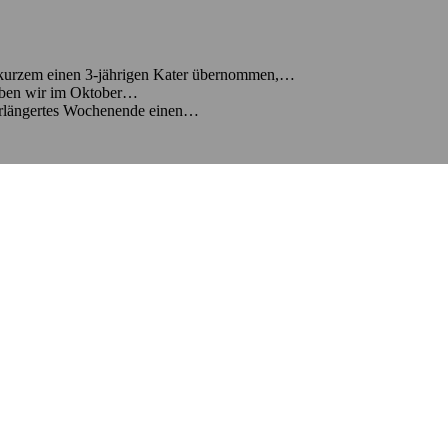
 kurzem einen 3-jährigen Kater übernommen,…
aben wir im Oktober…
verlängertes Wochenende einen…