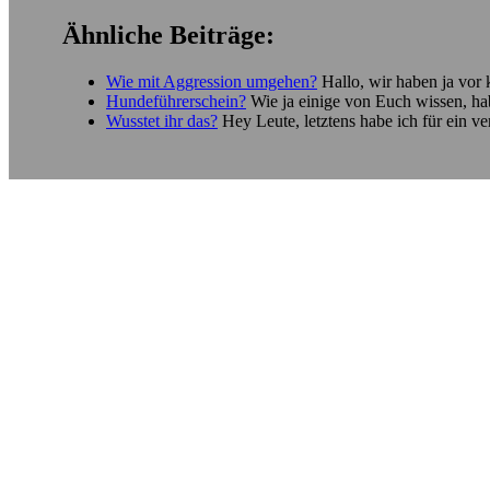
Ähnliche Beiträge:
Wie mit Aggression umgehen?
Hallo, wir haben ja vor
Hundeführerschein?
Wie ja einige von Euch wissen, h
Wusstet ihr das?
Hey Leute, letztens habe ich für ein 
TEILEN AUF