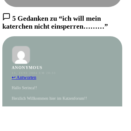
5 Gedanken zu “ich will mein
katerchen nicht einsperren………”
ANONYMOUS
13. JUNI 2004 UM 20:33
↩ Antworten
Hallo Serinca!!
Herzlich Willkommen hier im Katzenforum!!
Also ich muss sagen, da hast du echt ein Problem, aber was
ich echt sagen muss:
Man kann Freigänger einfach nicht einsperren. Meine Katze