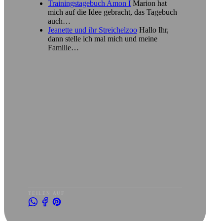
Trainingstagebuch Amon I
Marion hat
mich auf die Idee gebracht, das Tagebuch
auch…
Jeanette und ihr Streichelzoo
Hallo Ihr,
dann stelle ich mal mich und meine
Familie…
TEILEN AUF