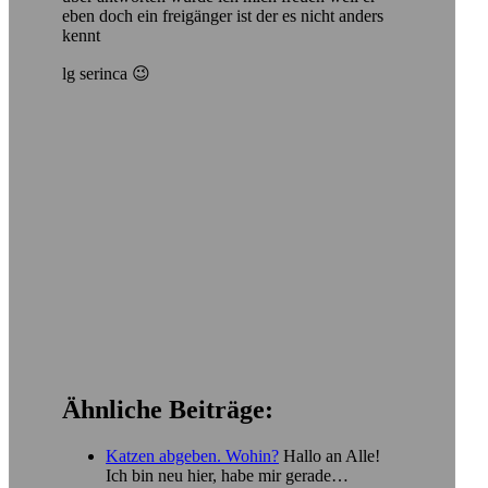
eben doch ein freigänger ist der es nicht anders
kennt
lg serinca 😉
Ähnliche Beiträge:
Katzen abgeben. Wohin?
Hallo an Alle!
Ich bin neu hier, habe mir gerade…