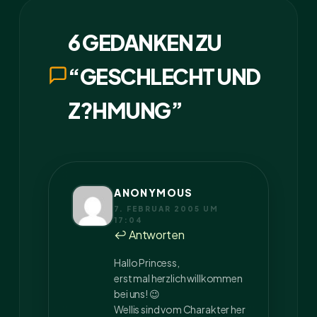
6 GEDANKEN ZU
“GESCHLECHT UND
Z?HMUNG”
ANONYMOUS
7. FEBRUAR 2005 UM
17:04
↩ Antworten
Hallo Princess,
erst mal herzlich willkommen
bei uns! 😉
Wellis sind vom Charakter her