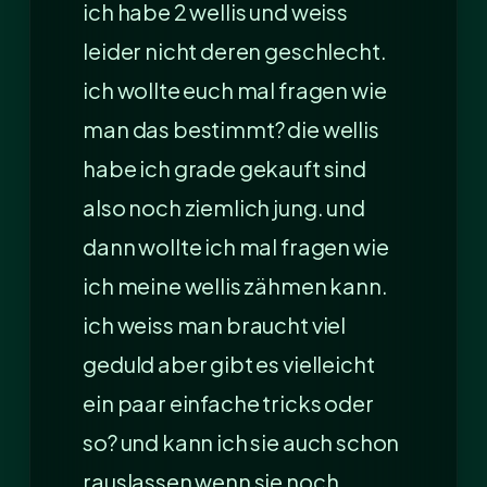
ich habe 2 wellis und weiss
leider nicht deren geschlecht.
ich wollte euch mal fragen wie
man das bestimmt? die wellis
habe ich grade gekauft sind
also noch ziemlich jung. und
dann wollte ich mal fragen wie
ich meine wellis zähmen kann.
ich weiss man braucht viel
geduld aber gibt es vielleicht
ein paar einfache tricks oder
so? und kann ich sie auch schon
rauslassen wenn sie noch