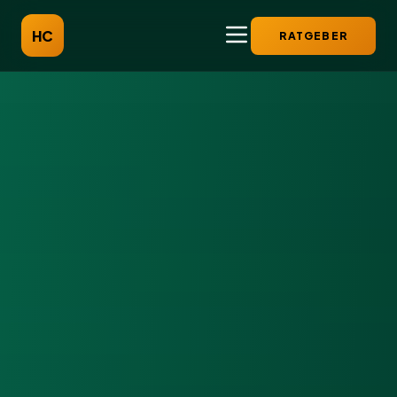
HC
RATGEBER