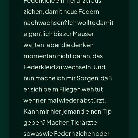
Federkiele ein Tierarzt raus
ziehen, damit neue Federn
nachwachsen? Ich wollte damit
eigentlich bis zur Mauser
warten, aber die denken
momentan nicht daran, das
Federkleid zu wechseln. Und
nun mache ich mir Sorgen, daß
er sich beim Fliegen weh tut
wenn er mal wieder abstürzt.
Kann mir hier jemand einen Tip
geben? Machen Tierärzte
sowas wie Federn ziehen oder