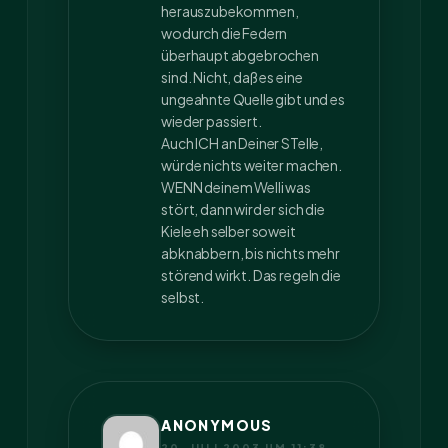
herauszubekommen,
wodurch die Federn
überhaupt abgebrochen
sind. Nicht, daß es eine
ungeahnte Quelle gibt und es
wieder passiert.
Auch ICH an Deiner STelle,
würde nichts weiter machen.
WENN deinem Welli was
stört, dann wird er sich die
Kiele eh selber soweit
abknabbern, bis nichts mehr
störend wirkt. Das regeln die
selbst.
ANONYMOUS