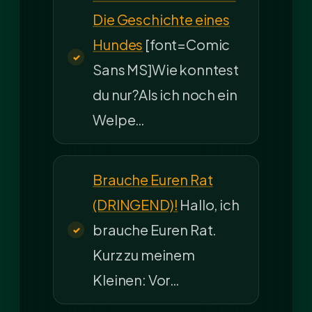
Die Geschichte eines
Hundes
[font=Comic
Sans MS]Wie konntest
du nur?Als ich noch ein
Welpe…
Brauche Euren Rat
(DRINGEND)!
Hallo, ich
brauche Euren Rat.
Kurz zu meinem
Kleinen: Vor…