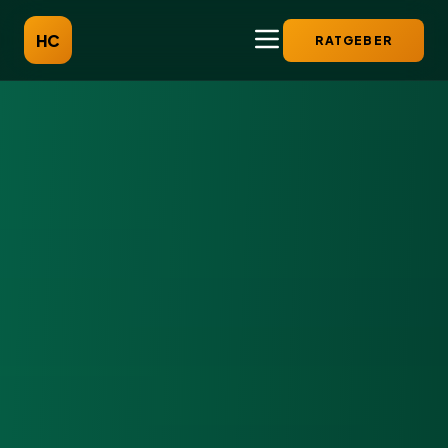
HC
RATGEBER