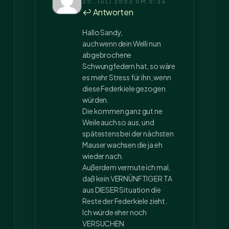
20. JULI 2003 UM 0:26
↩ Antworten
Hallo Sandy,
auch wenn dein Welli nun
abgebrochene
Schwungfedern hat, so wäre
es mehr Stress für ihn, wenn
diese Federkiele gezogen
würden.
Die kommen ganz gut ne
Weile auch so aus, und
spätestens bei der nächsten
Mauser wachsen die ja eh
wieder nach.
Außerdem vermute ich mal,
daß kein VERNÜNFTIGER TA
aus DIESER Situation die
Reste der Federkiele zieht.
Ich würde eher noch
VERSUCHEN