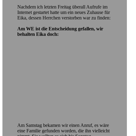
Nachdem ich letzten Freitag überall Aufrufe im
Internet gestartet hatte um ein neues Zuhause für
Eika, dessen Herrchen verstorben war zu finden:
Am WE ist die Entscheidung gefallen, wir
behalten Eika doch:
Am Samstag bekamen wir einen Anruf, es wäre
eine Familie gefunden worden, die ihn vielleicht