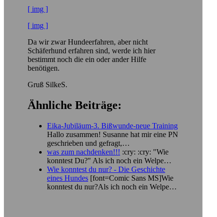
[ img ]
[ img ]
Da wir zwar Hundeerfahren, aber nicht
Schäferhund erfahren sind, werde ich hier
bestimmt noch die ein oder ander Hilfe
benötigen.
Gruß SilkeS.
Ähnliche Beiträge:
Eika-Jubiläum-3. Bißwunde-neue Training
Hallo zusammen! Susanne hat mir eine PN
geschrieben und gefragt,…
was zum nachdenken!!!
:cry: :cry: "Wie
konntest Du?" Als ich noch ein Welpe…
Wie konntest du nur? - Die Geschichte
eines Hundes
[font=Comic Sans MS]Wie
konntest du nur?Als ich noch ein Welpe…