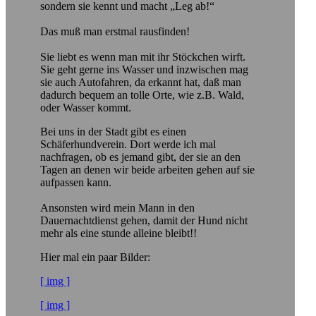
sondern sie kennt und macht „Leg ab!“
Das muß man erstmal rausfinden!
Sie liebt es wenn man mit ihr Stöckchen wirft.
Sie geht gerne ins Wasser und inzwischen mag
sie auch Autofahren, da erkannt hat, daß man
dadurch bequem an tolle Orte, wie z.B. Wald,
oder Wasser kommt.
Bei uns in der Stadt gibt es einen
Schäferhundverein. Dort werde ich mal
nachfragen, ob es jemand gibt, der sie an den
Tagen an denen wir beide arbeiten gehen auf sie
aufpassen kann.
Ansonsten wird mein Mann in den
Dauernachtdienst gehen, damit der Hund nicht
mehr als eine stunde alleine bleibt!!
Hier mal ein paar Bilder:
[ img ]
[ img ]