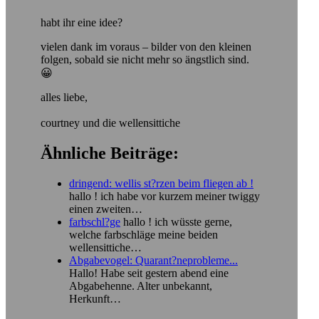
habt ihr eine idee?
vielen dank im voraus – bilder von den kleinen
folgen, sobald sie nicht mehr so ängstlich sind.
😀
alles liebe,
courtney und die wellensittiche
Ähnliche Beiträge:
dringend: wellis st?rzen beim fliegen ab !
hallo ! ich habe vor kurzem meiner twiggy
einen zweiten…
farbschl?ge
hallo ! ich wüsste gerne,
welche farbschläge meine beiden
wellensittiche…
Abgabevogel: Quarant?neprobleme...
Hallo! Habe seit gestern abend eine
Abgabehenne. Alter unbekannt,
Herkunft…