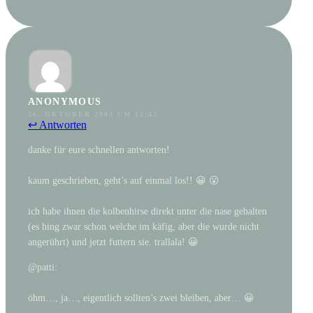
ANONYMOUS
26. OKTOBER 2003 UM 12:43
↩ Antworten
danke für eure schnellen antworten!
kaum geschrieben, geht’s auf einmal los!! 😀 😮
ich habe ihnen die kolbenhirse direkt unter die nase gehalten
(es hing zwar schon welche im käfig, aber die wurde nicht
angerührt) und jetzt futtern sie. trallala! 😀
@patti:
öhm…, ja…, eigentlich sollten’s zwei bleiben, aber… 😀