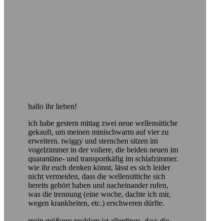
hallo ihr lieben!
ich habe gestern mittag zwei neue wellensittiche
gekauft, um meinen minischwarm auf vier zu
erweitern. twiggy und sternchen sitzen im
vogelzimmer in der voliere, die beiden neuen im
quarantäne- und transportkäfig im schlafzimmer.
wie ihr euch denken könnt, lässt es sich leider
nicht vermeiden, dass die wellensittiche sich
bereits gehört haben und nacheinander rufen,
was die trennung (eine woche, dachte ich mir,
wegen krankheiten, etc.) erschweren dürfte.
mein größeres problem ist allerdings, dass die