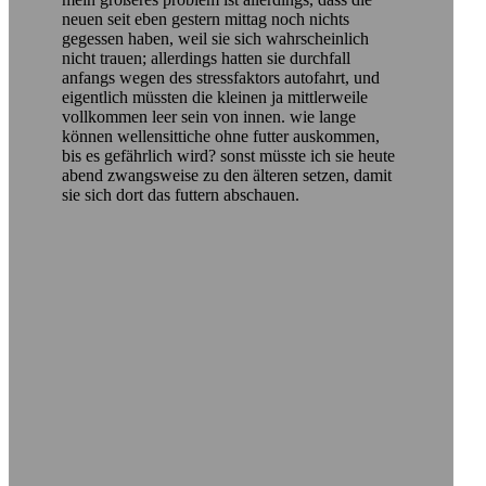
neuen seit eben gestern mittag noch nichts
gegessen haben, weil sie sich wahrscheinlich
nicht trauen; allerdings hatten sie durchfall
anfangs wegen des stressfaktors autofahrt, und
eigentlich müssten die kleinen ja mittlerweile
vollkommen leer sein von innen. wie lange
können wellensittiche ohne futter auskommen,
bis es gefährlich wird? sonst müsste ich sie heute
abend zwangsweise zu den älteren setzen, damit
sie sich dort das futtern abschauen.