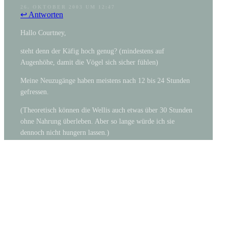
26. OKTOBER 2003 UM 12:47
↩ Antworten
Hallo Courtney,
steht denn der Käfig hoch genug? (mindestens auf
Augenhöhe, damit die Vögel sich sicher fühlen)
Meine Neuzugänge haben meistens nach 12 bis 24 Stunden
gefressen.
(Theoretisch können die Wellis auch etwas über 30 Stunden
ohne Nahrung überleben. Aber so lange würde ich sie
dennoch nicht hungern lassen.)
Deine Neuzugänge werden, wenn sie gesund sind und sich
ungestört fühlen, schon fressen. Kein gesunder Vogel
verhungert freiwillig, wenn Nahrung vorhanden ist.
(In der Zoohandlung haben sie ja auch gefressen, oder? 😕
Zumindest dürfen Zoohandlungen und Züchter Jungvögel
erst verkaufen, wenn diese futterfest sind, d. h. selbstständig
fressen können.)