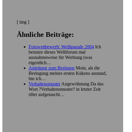
[ img ]
Ähnliche Beiträge:
Fotowettbewerb: Welliparade 2004
Ich
benutze dieses Welliforum mal
ausnahmsweise für Werbung (was
eigentlich…
Anleitung zum Beringen
Moin, als die
Beringung meines ersten Kükens anstand,
bin ich…
Verhaltensmuster
Angewöhnung Da das
Wort ?Verhaltensmuster? in letzter Zeit
öfter aufgetaucht…