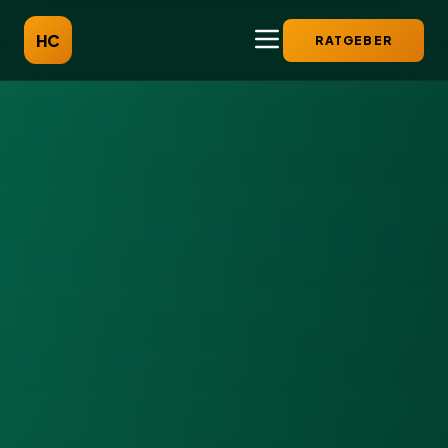
HC
RATGEBER