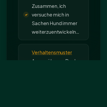
Zusammen, ich
versuche mich in
Sachen Hund immer
weiterzuentwickeln…
Verhaltensmuster
Angewöhnung Da das
Wort ?
Verhaltensmuster? in
letzter Zeit öfter
aufgetaucht…