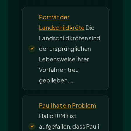
Porträt der
Landschildkröte
Die
Landschildkröten sind
der ursprünglichen
Lebensweise ihrer
Vorfahren treu
geblieben.…
Pauli hat ein Problem
Hallo!!!!Mir ist
aufgefallen, dass Pauli