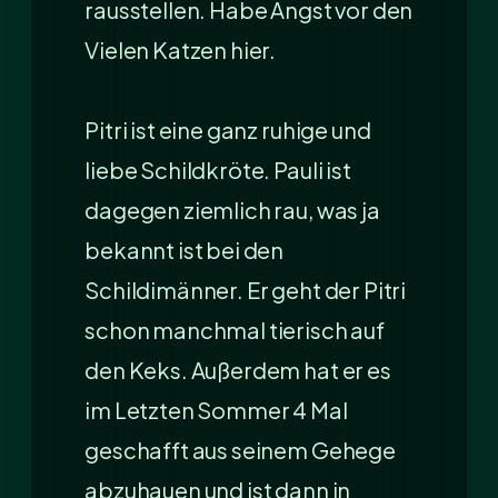
rausstellen. Habe Angst vor den
Vielen Katzen hier.
Pitri ist eine ganz ruhige und
liebe Schildkröte. Pauli ist
dagegen ziemlich rau, was ja
bekannt ist bei den
Schildimänner. Er geht der Pitri
schon manchmal tierisch auf
den Keks. Außerdem hat er es
im Letzten Sommer 4 Mal
geschafft aus seinem Gehege
abzuhauen und ist dann in