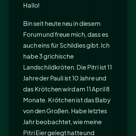
Hallo!
Bin seit heute neu in diesem
Forum und freue mich, dass es
auch eins für Schildies gibt. Ich
habe 3 grichische
Landschildkröten. Die Pitri ist 11
Jahre der Pauli ist 10 Jahre und
das Krötchen wird am 11 April 8
Monate. Krötchen ist das Baby
von den Großen. Habe letztes
Jahr beobachtet, wie meine
Pitri Eier gelegt hatte und