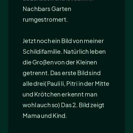
Nachbars Garten
rumgestromert.
Jetzt noch ein Bild von meiner
Schildifamilie. Natürlich leben
die Großen von der Kleinen
getrennt. Das erste Bild sind
alle drei( Pauli li, Pitri in der Mitte
und Krötchen erkennt man
wohl auch so) Das 2. Bild zeigt
Mama und Kind.