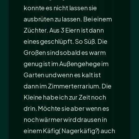
konnte es nicht lassen sie
ausbrüten zu lassen. Bei einem
Züchter. Aus 3 Eiern ist dann
eines geschlüpft. So Süß. Die
Großen sind sobald es warm
genug ist im Außengehege im
Garten und wenn es kalt ist
dann im Zimmerterrarium. Die
Kleine habe ich zur Zeit noch
drin. Möchte sie aber wenn es
noch wärmer wird drausen in
einem Käfig( Nagerkäfig?) auch