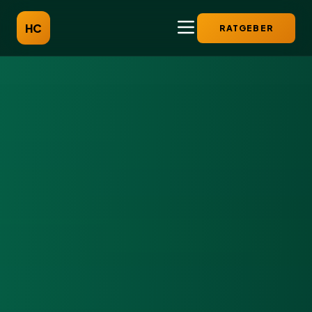
HC
RATGEBER