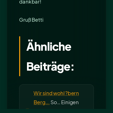
dankbar!
Gruß Betti
Ähnliche
Beiträge:
Wir sind wohl ?bern
Berg...
So… Einigen
von euch ist sicher die