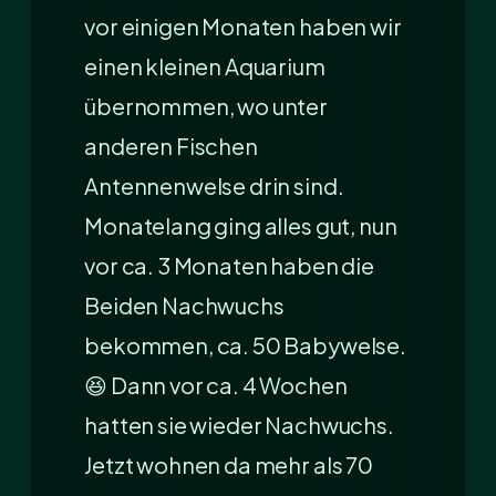
vor einigen Monaten haben wir
einen kleinen Aquarium
übernommen, wo unter
anderen Fischen
Antennenwelse drin sind.
Monatelang ging alles gut, nun
vor ca. 3 Monaten haben die
Beiden Nachwuchs
bekommen, ca. 50 Babywelse.
😆 Dann vor ca. 4 Wochen
hatten sie wieder Nachwuchs.
Jetzt wohnen da mehr als 70