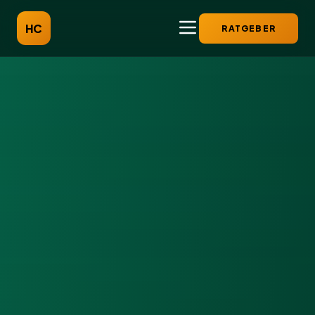
HC
RATGEBER