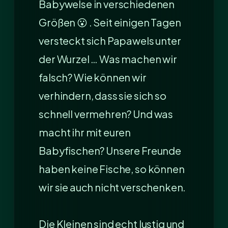
Babywelse in verschiedenen
Größen 😮 . Seit einigen Tagen
versteckt sich Papawels unter
der Wurzel … Was machen wir
falsch? Wie können wir
verhindern, dass sie sich so
schnell vermehren? Und was
macht ihr mit euren
Babyfischen? Unsere Freunde
haben keine Fische, so können
wir sie auch nicht verschenken.
Die Kleinen sind echt lustig und