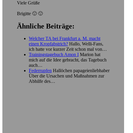
Viele Grüße
Brigitte 🙂 🙂
Ähnliche Beiträge:
Welcher TA bei Frankfurt a. M. macht
einen Kropfabstrich?
Hallo, Welli-Fans,
ich hatte vor kurzer Zeit schon mal von…
Trainingstagebuch Amon I
Marion hat
mich auf die Idee gebracht, das Tagebuch
auch…
Federrupfen
Hallöchen papageienliebhaber
Über die Ursachen und Maßnahmen zur
Abhilfe des…