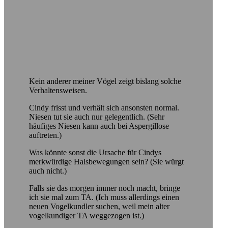
Kein anderer meiner Vögel zeigt bislang solche
Verhaltensweisen.
Cindy frisst und verhält sich ansonsten normal.
Niesen tut sie auch nur gelegentlich. (Sehr
häufiges Niesen kann auch bei Aspergillose
auftreten.)
Was könnte sonst die Ursache für Cindys
merkwürdige Halsbewegungen sein? (Sie würgt
auch nicht.)
Falls sie das morgen immer noch macht, bringe
ich sie mal zum TA. (Ich muss allerdings einen
neuen Vogelkundler suchen, weil mein alter
vogelkundiger TA weggezogen ist.)