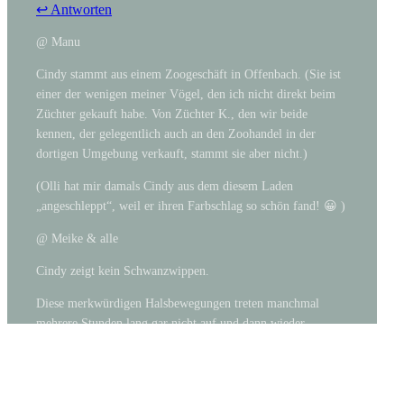
↩ Antworten
@ Manu
Cindy stammt aus einem Zoogeschäft in Offenbach. (Sie ist
einer der wenigen meiner Vögel, den ich nicht direkt beim
Züchter gekauft habe. Von Züchter K., den wir beide
kennen, der gelegentlich auch an den Zoohandel in der
dortigen Umgebung verkauft, stammt sie aber nicht.)
(Olli hat mir damals Cindy aus dem diesem Laden
„angeschleppt“, weil er ihren Farbschlag so schön fand! 😀 )
@ Meike & alle
Cindy zeigt kein Schwanzwippen.
Diese merkwürdigen Halsbewegungen treten manchmal
mehrere Stunden lang gar nicht auf und dann wieder
innerhalb einer einzigen Stunde sehr gehäuft.
Cindys Kropf ist immer gefüllt. Ich sehe sie auch regelmäßig
fressen.