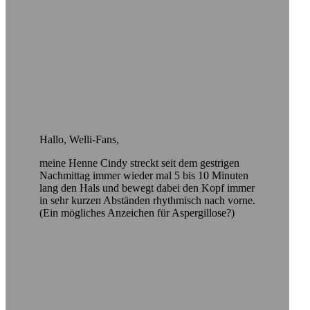
Hallo, Welli-Fans,
meine Henne Cindy streckt seit dem gestrigen
Nachmittag immer wieder mal 5 bis 10 Minuten
lang den Hals und bewegt dabei den Kopf immer
in sehr kurzen Abständen rhythmisch nach vorne.
(Ein mögliches Anzeichen für Aspergillose?)