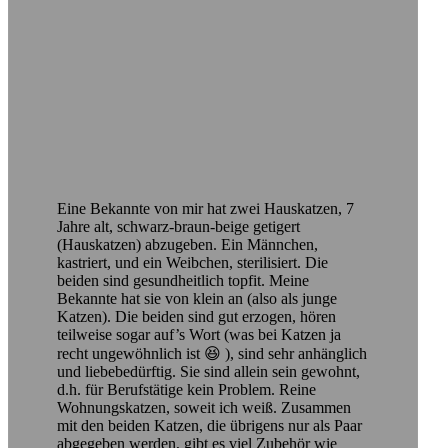
Eine Bekannte von mir hat zwei Hauskatzen, 7
Jahre alt, schwarz-braun-beige getigert
(Hauskatzen) abzugeben. Ein Männchen,
kastriert, und ein Weibchen, sterilisiert. Die
beiden sind gesundheitlich topfit. Meine
Bekannte hat sie von klein an (also als junge
Katzen). Die beiden sind gut erzogen, hören
teilweise sogar auf’s Wort (was bei Katzen ja
recht ungewöhnlich ist 😆 ), sind sehr anhänglich
und liebebedürftig. Sie sind allein sein gewohnt,
d.h. für Berufstätige kein Problem. Reine
Wohnungskatzen, soweit ich weiß. Zusammen
mit den beiden Katzen, die übrigens nur als Paar
abgegeben werden, gibt es viel Zubehör wie