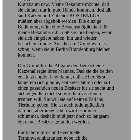
Kratzbaum usw. Meine Bekannte möchte, daß
sie einfach nur in gute Hände kommen, deshalb
sind Katzen und Zubehör KOSTENLOS,
müßten aber abgeholt werden. Die einzige
Bedingung wäre eine Besuchsmöglichkeit für
meine Bekannte, d.h., daß sie ihre beiden, wenn
sie sich eingelebt haben, hin und wieder
besuchen könnte. Aus diesem Grund wäre es
schön, wenn sie in Berlin/Brandenburg bleiben
könnten.
Der Grund für die Abgabe der Tiere ist eine
Katzenallergie ihres Mannes. Daß sie die beiden
erst jetzt abgibt, liegt daran, daß sie bereits seit
längerem (ich glaube, seit zwei Jahren oder so)
einen passenden neuen Besitzer für sie sucht und
sich eigentlich nicht so wirklich von ihnen
trennen will. Sie will sie auf keinen Fall ins
Tierheim geben. Sie ist auch todunglücklich
darüber, aber inzwischen wird es immer
schlimmer, deshalb muß jetzt doch so langsam
ein neuer Besitzer gefunden werden.
Für nähere Infos und eventuelle
Terminvereinbarungen gebe ich die