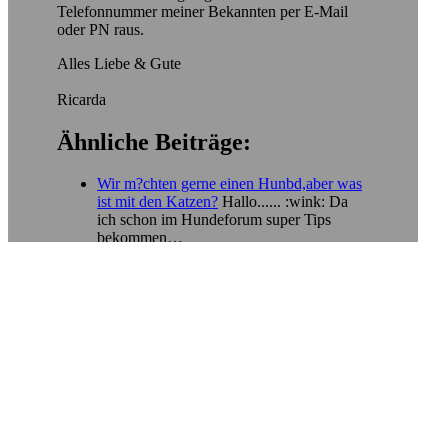
Telefonnummer meiner Bekannten per E-Mail
oder PN raus.
Alles Liebe & Gute
Ricarda
Ähnliche Beiträge:
Wir m?chten gerne einen Hunbd,aber was
ist mit den Katzen?
Hallo...... :wink: Da
ich schon im Hundeforum super Tips
bekommen…
Wohnungskatzen impfen - muss das nun
sein oder nicht???
Hallo Ihr Lieben! Ich
bin etwas verunsichert wegen der
Impfung…
Tierheimräumung? Wir brauchen Hilfe!
Hi
ihr, in den letzten Tagen haben sich die
Ereignisse…