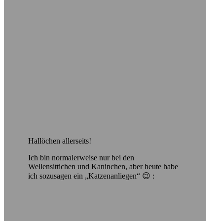
Hallöchen allerseits!
Ich bin normalerweise nur bei den
Wellensittichen und Kaninchen, aber heute habe
ich sozusagen ein „Katzenanliegen“ 😉 :