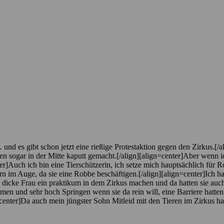
d es gibt schon jetzt eine rießige Protestaktion gegen den Zirkus.[/a
rden sogar in der Mitte kaputt gemacht.[/align][align=center]Aber wenn
ter]Auch ich bin eine Tierschützerin, ich setze mich hauptsächlich für R
n im Auge, da sie eine Robbe beschäftigen.[/align][align=center]Ich ha
e dicke Frau ein praktikum in dem Zirkus machen und da hatten sie auc
und sehr hoch Springen wenn sie da rein will, eine Barriere hatten si
gn=center]Da auch mein jüngster Sohn Mitleid mit den Tieren im Zirkus h