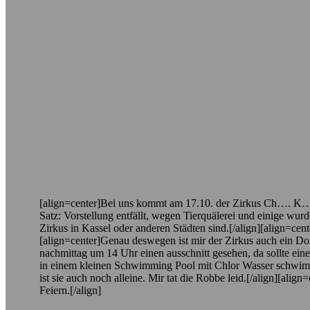
[align=center]Bei uns kommt am 17.10. der Zirkus Ch…. K… un
Satz: Vorstellung entfällt, wegen Tierquälerei und einige wu
Zirkus in Kassel oder anderen Städten sind.[/align][align=cen
[align=center]Genau deswegen ist mir der Zirkus auch ein Dor
nachmittag um 14 Uhr einen ausschnitt gesehen, da sollte ein
in einem kleinen Schwimming Pool mit Chlor Wasser schwimmen 
ist sie auch noch alleine. Mir tat die Robbe leid.[/align][ali
Feiern.[/align]