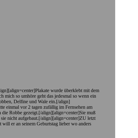
lign][align=center]Plakate wurde überklebt mit dem
 ich mich so umhöre geht das jedesmal so wenn ein
obben, Delfine und Wale ein.[/align]
tte einmal vor 2 tagen zufällig im Fernsehen am
h die Robbe gezeigt.[/align][align=center]Sie muß
e nicht aufgebaut.[/align][align=center]ZU letzt
at will er an seinem Geburtstag lieber wo anders