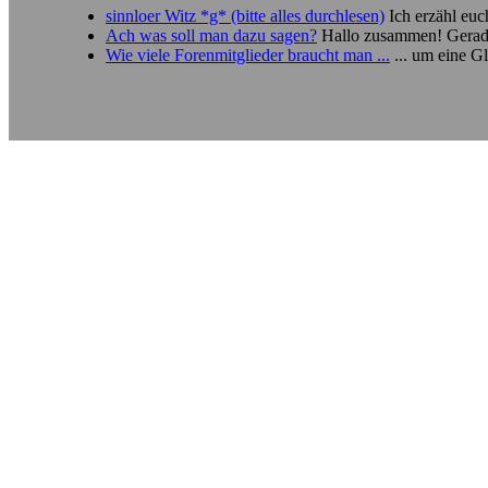
sinnloer Witz *g* (bitte alles durchlesen)
Ich erzähl eu
Ach was soll man dazu sagen?
Hallo zusammen! Gerade 
Wie viele Forenmitglieder braucht man ...
... um eine G
TEILEN AUF