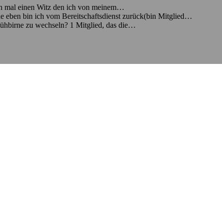
ch mal einen Witz den ich von meinem…
eben bin ich vom Bereitschaftsdienst zurück(bin Mitglied…
lühbirne zu wechseln? 1 Mitglied, das die…