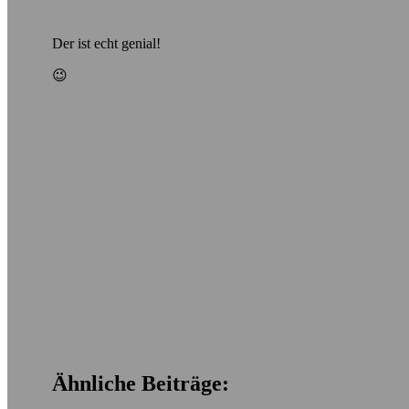
Der ist echt genial!
😉
Ähnliche Beiträge: