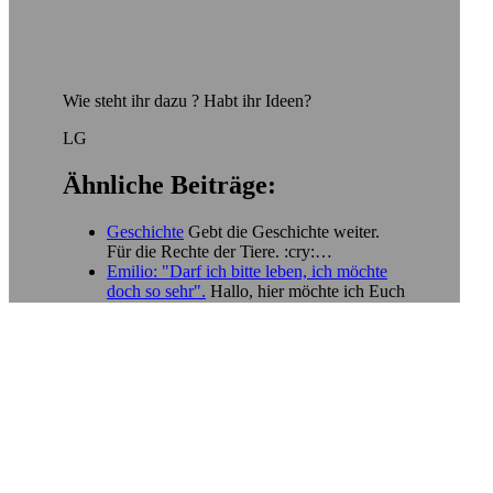
Wie steht ihr dazu ? Habt ihr Ideen?
LG
Ähnliche Beiträge:
Geschichte
Gebt die Geschichte weiter.
Für die Rechte der Tiere. :cry:…
Emilio: "Darf ich bitte leben, ich möchte
doch so sehr".
Hallo, hier möchte ich Euch
die Geschichte von Emilio
vorstellen.Emilio…
Leas Geschichte
Auf folgende Geschichte
bin ich in einem anderen Forum
gestoßen...…