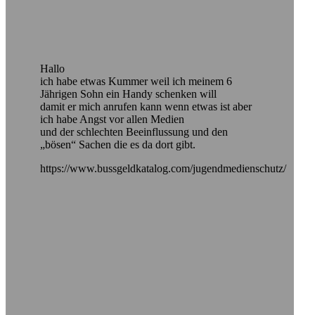
Hallo
ich habe etwas Kummer weil ich meinem 6
Jährigen Sohn ein Handy schenken will
damit er mich anrufen kann wenn etwas ist aber
ich habe Angst vor allen Medien
und der schlechten Beeinflussung und den
„bösen“ Sachen die es da dort gibt.
https://www.bussgeldkatalog.com/jugendmedienschutz/