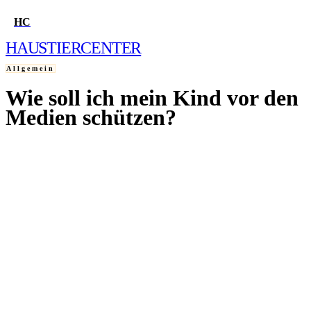
HC
HAUSTIER
CENTER
Allgemein
Wie soll ich mein Kind vor den
HOME
Medien schützen?
1. NOVEMBER 2018
FRAGE STELLEN
QUIZ
WELCHES HAUSTIER PASST ZU MIR?
WELCHER HUND PASST ZU MIR?
WELCHE KATZE PASST ZU MIR?