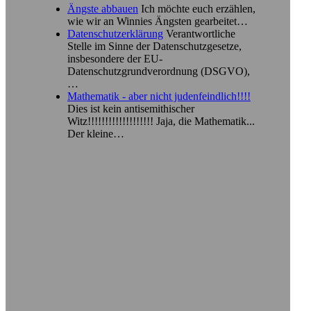
Ängste abbauen
Ich möchte euch erzählen,
wie wir an Winnies Ängsten gearbeitet…
Datenschutzerklärung
Verantwortliche
Stelle im Sinne der Datenschutzgesetze,
insbesondere der EU-
Datenschutzgrundverordnung (DSGVO),
…
Mathematik - aber nicht judenfeindlich!!!!
Dies ist kein antisemithischer
Witz!!!!!!!!!!!!!!!!!!! Jaja, die Mathematik...
Der kleine…