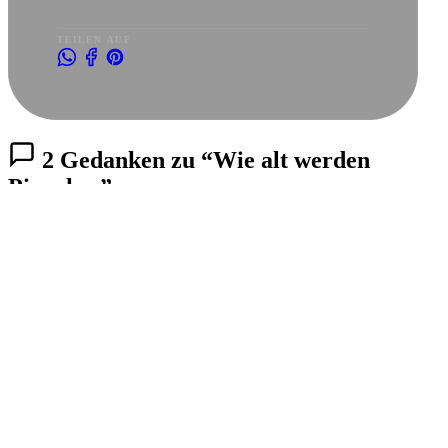
TEILEN AUF
2 Gedanken zu “Wie alt werden
Piranhas”
ANONYMOUS
22. MÄRZ 2004 UM 0:40
↩ Antworten
Hallo Gortincoiel
Also es gibt verschiedene Halter,