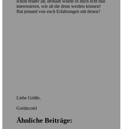
schon relativ alt, deshalb würde es mich echt mal
interessieren, wie alt die denn werden können!
Hat jemand von euch Erfahrungen mit denen?
Liebe Grüße,
Gortincoiel
Ähnliche Beiträge: