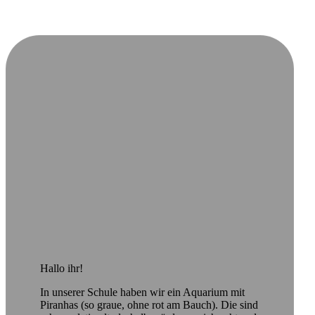
Hallo ihr!
In unserer Schule haben wir ein Aquarium mit
Piranhas (so graue, ohne rot am Bauch). Die sind