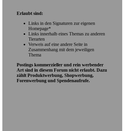
Erlaubt sind:
Links in den Signaturen zur eigenen
Homepage*
Links innerhalb eines Themas zu anderen
Tierarten
Verweis auf eine andere Seite in
Zusammenhang mit dem jeweiligen
Thema
Postings kommerzieller und rein werbender
Art sind in diesem Forum nicht erlaubt. Dazu
zählt Produktwerbung, Shopwerbung,
Forenwerbung und Spendenaufrufe.