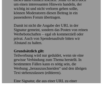
um einen interessanten Hinweis handeln, der
wichtig ist und nicht verloren gehen sollte,
können Moderatoren diesen Beitrag in ein
passenderes Forum übertragen.
Damit ist nicht die Angabe der URL in der
Signatur gemeint, sondern das Posten von reinen
Werbebotschaften – egal ob kommerziell oder
privat. Auch von Spendenaufrufe bitten wir
Abstand zu halten.
Grundsätzlich gilt:
Teilwerbung wird nur geduldet, wenn sie eine
gewisse Verbindung zum Thema herstellt. In
bestimmten Fällen kann es nötig sein, die
Werbung „herauszuschneiden“ und den übrigen
Text stehenzulassen (editieren).
Eine Signatur, die aus einer URL zu einer
normalen Homepage besteht, wird nicht als
Werbung betrachtet.
Eine Signatur, die zu anderen Foren oder Shops
führt ist
nicht
erlaubt. Solche Banner oder Links
können ohne Rücksprache gelöscht werden.