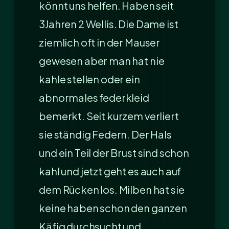
könnt uns helfen. Haben seit
3Jahren 2 Wellis. Die Dame ist
ziemlich oft in der Mauser
gewesen aber man hat nie
kahle stellen oder ein
abnormales federkleid
bemerkt. Seit kurzem verliert
sie ständig Federn. Der Hals
und ein Teil der Brust sind schon
kahl und jetzt geht es auch auf
dem Rücken los. Milben hat sie
keine haben schon den ganzen
Käfig durchsucht und