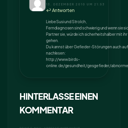
13. DEZEMBER 2010 UM 21:53
↩ Antworten
Liebe Susi und Strolch,
Ferndiagnosen sind schwierig und wenn sie sich
Partner sie, würde ich sicherheitshalber mit ihr
gehen.
Du kannst über Gefieder-Störungen auch auf
nachlesen:
http://www.birds-
online.de/gesundheit/gesgefieder/abnor
HINTERLASSE EINEN
KOMMENTAR