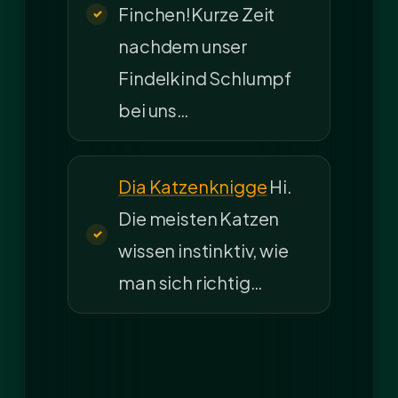
Finchen!Kurze Zeit
nachdem unser
Findelkind Schlumpf
bei uns…
Dia Katzenknigge
Hi.
Die meisten Katzen
wissen instinktiv, wie
man sich richtig…