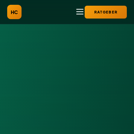
HC
RATGEBER