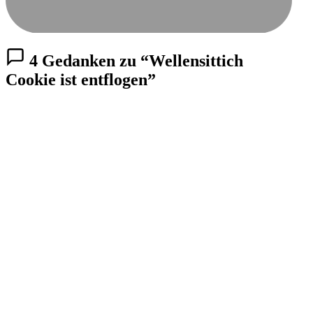
4 Gedanken zu “Wellensittich
Cookie ist entflogen”
ANONYMOUS
11. FEBRUAR 2004 UM 9:56
↩ Antworten
Hallo auri,
Bilder wären natürlich prima. Tut mir echt leid; hoffentlich
ist jemandem zugeflogen. Bei deiser Witterung hat er
draußen keine guten Überlebenschancen. 🙁