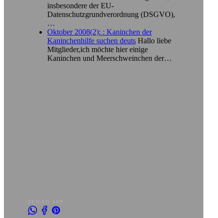
insbesondere der EU-
Datenschutzgrundverordnung (DSGVO),
…
Oktober 2008(2): : Kaninchen der
Kaninchenhilfe suchen deuts
Hallo liebe
Mitglieder,ich möchte hier einige
Kaninchen und Meerschweinchen der…
TEILEN AUF