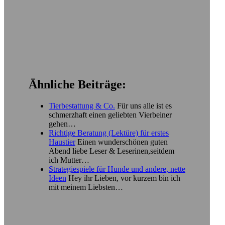
Ähnliche Beiträge:
Tierbestattung & Co.
Für uns alle ist es
schmerzhaft einen geliebten Vierbeiner
gehen…
Richtige Beratung (Lektüre) für erstes
Haustier
Einen wunderschönen guten
Abend liebe Leser & Leserinen,seitdem
ich Mutter…
Strategiespiele für Hunde und andere, nette
Ideen
Hey ihr Lieben, vor kurzem bin ich
mit meinem Liebsten…