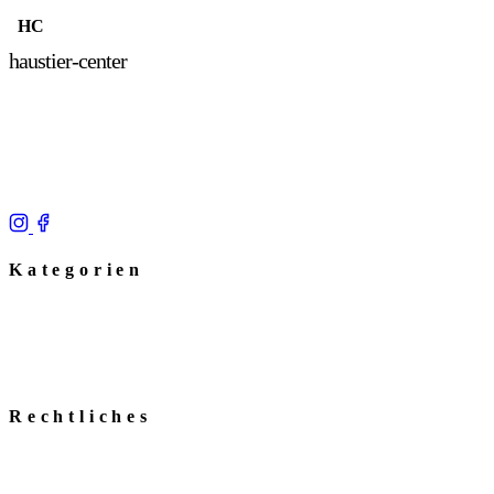
HC
haustier-center
Deine erste Anlaufstelle für fundiertes Tierwissen. Wir
begleiten dich mit Expertise, Leidenschaft und Ratgebern
durch den Alltag mit deinem Haustier.
Kategorien
Hunde Quiz
Katzen Quiz
Haustier Quiz
Tierlinks
Rechtliches
Impressum
Datenschutz