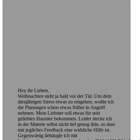
Hey ihr Lieben,
Weihnachten steht ja bald vor der Tür. Um dem
diesjährigen Stress etwas zu entgehen, wollte ich
die Planungen schon etwas früher in Angriff
nehmen. Mein Liebster soll etwas für sein
geliebtes Haustier bekommen. Leider stecke ich
in der Materie selbst nicht tief genug drin, so dass
mir jegliches Feedback eine wirkliche Hilfe ist.
Gegenwärtig liebäugle ich mit