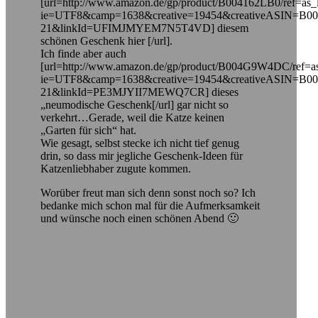
[url=http://www.amazon.de/gp/product/B004162LB0/ref=as_l
ie=UTF8&camp=1638&creative=19454&creativeASIN=B0
21&linkId=UFIMJMYEM7N5T4VD] diesem
schönen Geschenk hier [/url].
Ich finde aber auch
[url=http://www.amazon.de/gp/product/B004G9W4DC/ref=as_
ie=UTF8&camp=1638&creative=19454&creativeASIN=B
21&linkId=PE3MJYII7MEWQ7CR] dieses
„neumodische Geschenk[/url] gar nicht so
verkehrt…Gerade, weil die Katze keinen
„Garten für sich“ hat.
Wie gesagt, selbst stecke ich nicht tief genug
drin, so dass mir jegliche Geschenk-Ideen für
Katzenliebhaber zugute kommen.
Worüber freut man sich denn sonst noch so? Ich
bedanke mich schon mal für die Aufmerksamkeit
und wünsche noch einen schönen Abend 🙂