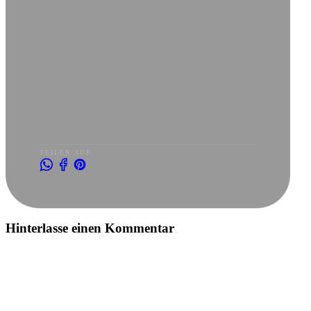
TEILEN AUF
Hinterlasse einen Kommentar
DEINE E-MAIL-ADRESSE WIRD NICHT VERÖFFENTLICHT.
ERFORDERLICHE FELDER SIND MARKIERT *
DEINE NACHRICHT